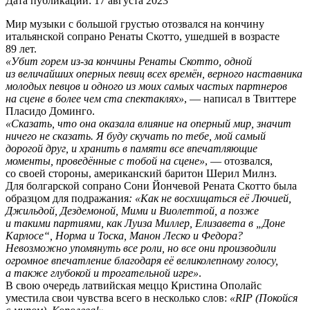
Дата публикации:
17 августа 2023
Мир музыки с большой грустью отозвался на кончину
итальянской сопрано Ренаты Скотто, ушедшей в возрасте
89 лет.
«Убит горем из-за кончины Ренаты Скотто, одной
из величайших оперных певиц всех времён, верного наставника
молодых певцов и одного из моих самых частых партнеров
на сцене в более чем ста спектаклях»
, — написал в Твиттере
Пласидо Доминго.
«Сказать, что она оказала влияние на оперный мир, значит
ничего не сказать. Я буду скучать по тебе, мой самый
дорогой друг, и хранить в памяти все впечатляющие
моменты, проведённые с тобой на сцене»
, — отозвался,
со своей стороны, американский баритон Шерил Милнз.
Для болгарской сопрано Сони Йончевой Рената Скотто была
образцом для подражания
: «Как не восхищаться её Лючией,
Джильдой, Дездемоной, Мими и Виолеттой, а позже
и такими партиями, как Луиза Миллер, Елизавета в „Доне
Карлосе“, Норма и Тоска, Манон Леско и Федора?
Невозможно упомянуть все роли, но все они производили
огромное впечатление благодаря её великолепному голосу,
а также глубокой и трогательной игре»
.
В свою очередь латвийская меццо Кристина Ополайс
уместила свои чувства всего в несколько слов:
«RIP (Покойся