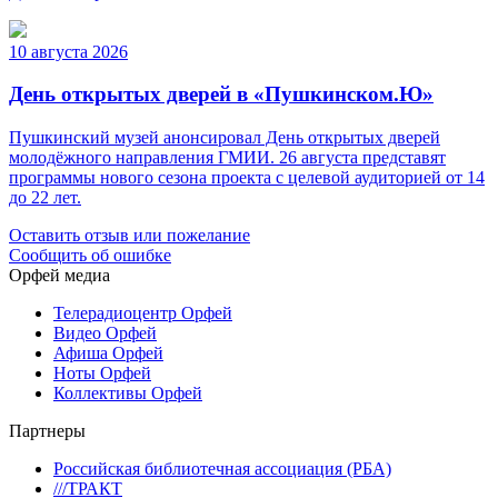
10 августа 2026
День открытых дверей в «Пушкинском.Ю»
Пушкинский музей анонсировал День открытых дверей
молодёжного направления ГМИИ. 26 августа представят
программы нового сезона проекта с целевой аудиторией от 14
до 22 лет.
Оставить отзыв или пожелание
Сообщить об ошибке
Орфей медиа
Телерадиоцентр Орфей
Видео Орфей
Афиша Орфей
Ноты Орфей
Коллективы Орфей
Партнеры
Российская библиотечная ассоциация (РБА)
///ТРАКТ