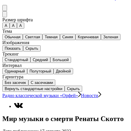
Размер шрифта
А
A
A
Тема
Обычная
Светлая
Темная
Синяя
Коричневая
Зеленая
Изображения
Показать
Скрыть
Трекинг
Стандартный
Средний
Большой
Интервал
Одинарный
Полуторный
Двойной
Гарнитура
Без засечек
С засечками
Вернуть стандартные настройки
Скрыть
Радио классической музыки «Орфей»
Новости
Мир музыки о смерти Ренаты Скотто