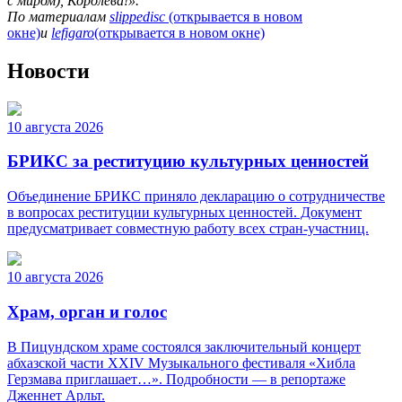
с миром), Королева!».
По материалам
slippedisc
(открывается в новом
окне)
и
lefigaro
(открывается в новом окне)
Новости
10 августа 2026
БРИКС за реституцию культурных ценностей
Объединение БРИКС приняло декларацию о сотрудничестве
в вопросах реституции культурных ценностей. Документ
предусматривает совместную работу всех стран-участниц.
10 августа 2026
Храм, орган и голос
В Пицундском храме состоялся заключительный концерт
абхазской части XXIV Музыкального фестиваля «Хибла
Герзмава приглашает…». Подробности — в репортаже
Дженнет Арльт.