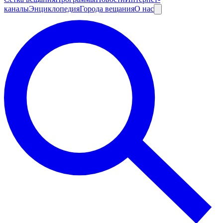
каналы
Энциклопедия
Города вещания
О нас