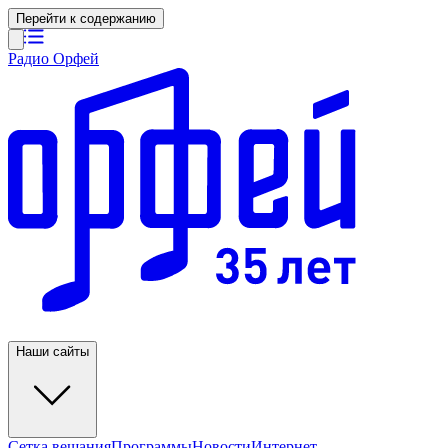
Перейти к содержанию
Радио Орфей
Наши сайты
Сетка вещания
Программы
Новости
Интернет-