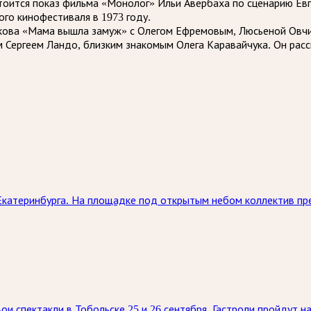
остоится показ фильма «Монолог» Ильи Авербаха по сценарию Ев
го кинофестиваля в 1973 году.
икова «Мама вышла замуж» с Олегом Ефремовым, Люсьеной Овчи
 Сергеем Ландо, близким знакомым Олега Каравайчука. Он расс
Екатеринбурга. На площадке под открытым небом коллектив пр
ои спектакли в Тобольске 25 и 26 сентября. Гастроли пройдут 