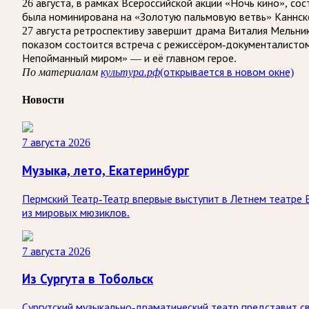
26 августа, в рамках Всероссийской акции «Ночь кино», с
была номинирована на «Золотую пальмовую ветвь» Каннско
27 августа ретроспективу завершит драма Виталия Мельн
показом состоится встреча с режиссёром-документалистом
Непойманный миром» — и её главном герое.
По материалам
культура.рф
(открывается в новом окне)
Новости
7 августа 2026
Музыка, лето, Екатеринбург
Пермский Театр-Театр впервые выступит в Летнем театре 
из мировых мюзиклов.
7 августа 2026
Из Сургута в Тобольск
Сургутский музыкально-драматический театр представит св