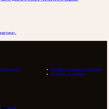
картина».
циация (РБА)
Оставить отзыв или пожелание
Сообщить об ошибке