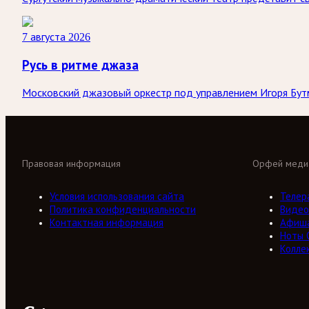
7 августа 2026
Русь в ритме джаза
Московский джазовый оркестр под управлением Игоря Бутм
Правовая информация
Орфей меди
Условия использования сайта
Телер
Политика конфиденциальности
Видео
Контактная информация
Афиш
Ноты 
Колле