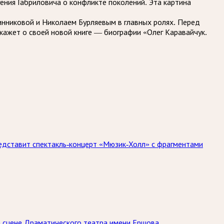
гения Габриловича о конфликте поколений. Эта картина
нниковой и Николаем Бурляевым в главных ролях. Перед
кажет о своей новой книге — биографии «Олег Каравайчук.
едставит спектакль-концерт «Мюзик-Холл» с фрагментами
на сцене Драматического театра имени Ершова.