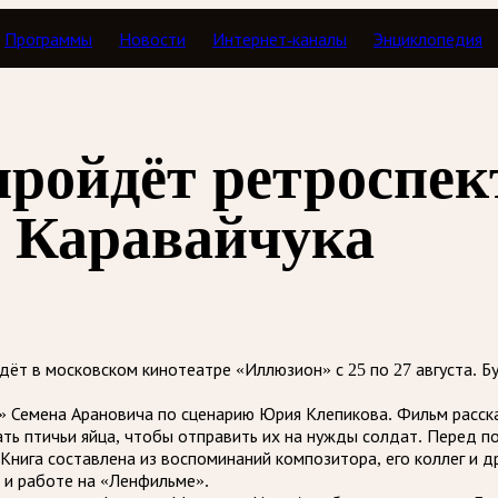
Программы
Новости
Интернет-каналы
Энциклопедия
пройдёт ретроспе
а Каравайчука
дёт в московском кинотеатре «Иллюзион» с 25 по 27 августа. 
ю» Семена Арановича по сценарию Юрия Клепикова. Фильм расск
ть птичьи яйца, чтобы отправить их на нужды солдат. Перед п
 Книга составлена из воспоминаний композитора, его коллег и 
е и работе на «Ленфильме».