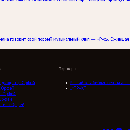
ана готовит свой первый музыкальный клип — «Русь. Ожившая 
а
Партнеры
адиоцентр Орфей
Российская библиотечная ассо
 Орфей
///ТРАКТ
а Орфей
Орфей
ктивы Орфей