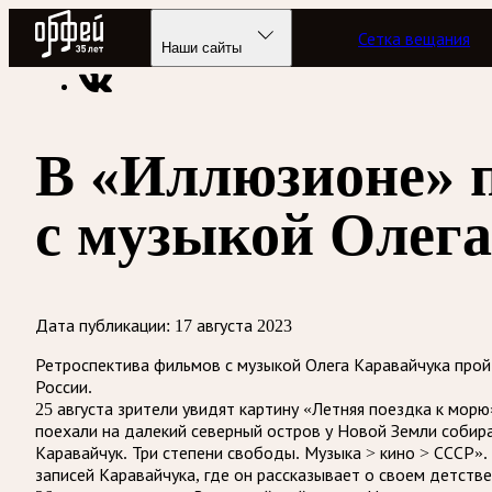
Радио Орфей
Сетка вещания
Радио классической музыки «Орфей»
Новости
Наши сайты
В «Иллюзионе» 
с музыкой Олег
Дата публикации:
17 августа 2023
Ретроспектива фильмов с музыкой Олега Каравайчука прой
России.
25 августа зрители увидят картину «Летняя поездка к мор
поехали на далекий северный остров у Новой Земли собира
Каравайчук. Три степени свободы. Музыка > кино > СССР».
записей Каравайчука, где он рассказывает о своем детств