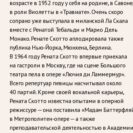
возрасте в 1952 году у себя на родине, в Савоне
в роли Виолетты в «Травиате». Очень скоро
сопрано уже выступала в миланской Ла Скала
вместе с Ренатой Тебальди и Марио Дель
Монако. Ренате Скотто аплодировала также
публика Нью-Йорка, Мюнхена, Берлина.
В 1964 году Рената Скотто впервые приехала
на гастроли в Москву, где на сцене Большого
театра пела в опере «Лючия ди Ламмермур».
Всего репертуар певицы насчитывал около
40 партий. Кроме своей вокальной карьеры,
Рената Скотто известна опытами в оперной
режиссуре — она поставила «Мадам Баттерфля
в Метрополитен-опере — а также
преподавательской деятельностью в Академи