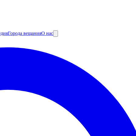
едия
Города вещания
О нас