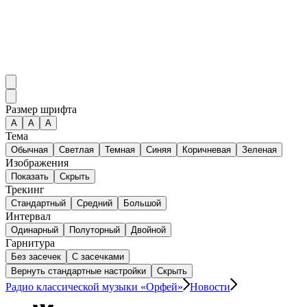
Размер шрифта
А
A
A
Тема
Обычная
Светлая
Темная
Синяя
Коричневая
Зеленая
Изображения
Показать
Скрыть
Трекинг
Стандартный
Средний
Большой
Интервал
Одинарный
Полуторный
Двойной
Гарнитура
Без засечек
С засечками
Вернуть стандартные настройки
Скрыть
Радио классической музыки «Орфей»
Новости