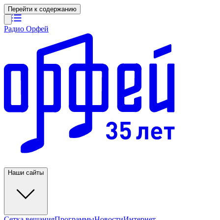
Перейти к содержанию
Радио Орфей
Наши сайты
Сетка вещания
Программы
Новости
Интернет-