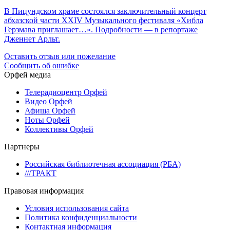
В Пицундском храме состоялся заключительный концерт
абхазской части XXIV Музыкального фестиваля «Хибла
Герзмава приглашает…». Подробности — в репортаже
Дженнет Арльт.
Оставить отзыв или пожелание
Сообщить об ошибке
Орфей медиа
Телерадиоцентр Орфей
Видео Орфей
Афиша Орфей
Ноты Орфей
Коллективы Орфей
Партнеры
Российская библиотечная ассоциация (РБА)
///ТРАКТ
Правовая информация
Условия использования сайта
Политика конфиденциальности
Контактная информация