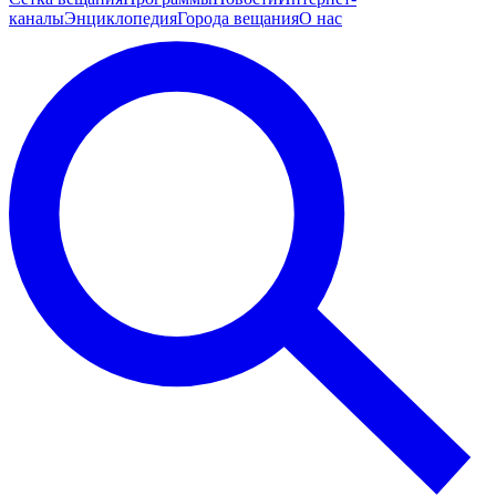
каналы
Энциклопедия
Города вещания
О нас