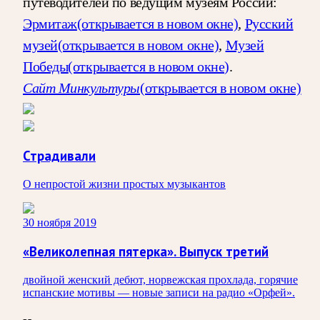
путеводителей по ведущим музеям России:
Эрмитаж
(открывается в новом окне)
,
Русский
музей
(открывается в новом окне)
,
Музей
Победы
(открывается в новом окне)
.
Сайт Минкультуры
(открывается в новом окне)
Страдивали
О непростой жизни простых музыкантов
30 ноября 2019
«Великолепная пятерка». Выпуск третий
двойной женский дебют, норвежская прохлада, горячие
испанские мотивы — новые записи на радио «Орфей».