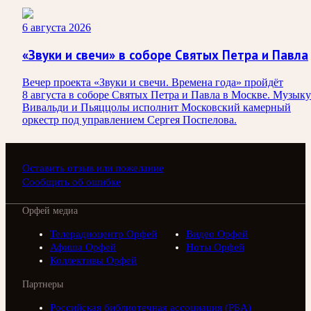
6 августа 2026
«Звуки и свечи» в соборе Святых Петра и Павла
Вечер проекта «Звуки и свечи. Времена года» пройдёт
8 августа в соборе Святых Петра и Павла в Москве. Музыку
Вивальди и Пьяццолы исполнит Московский камерный
оркестр под управлением Сергея Поспелова.
Оставить отзыв или пожелание
Сообщить об ошибке
Орфей медиа
Телерадиоцентр Орфей
Видео Орфей
Афиша Орфей
Ноты Орфей
Коллективы Орфей
Партнеры
Российская библиотечная ассоциация (РБА)