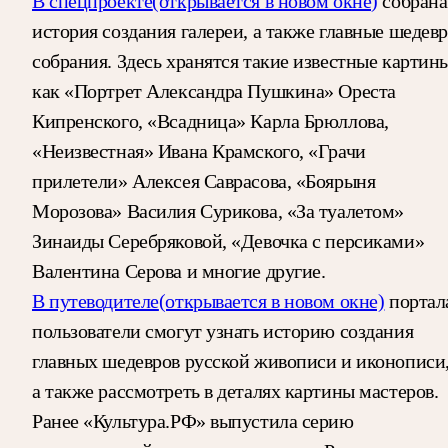
В спецпроекте
(открывается в новом окне)
собрана
история создания галереи, а также главные шедев
собрания. Здесь хранятся такие известные картины
как «Портрет Александра Пушкина» Ореста
Кипренского, «Всадница» Карла Брюллова,
«Неизвестная» Ивана Крамского, «Грачи
прилетели» Алексея Саврасова, «Боярыня
Морозова» Василия Сурикова, «За туалетом»
Зинаиды Серебряковой, «Девочка с персиками»
Валентина Серова и многие другие.
В путеводителе
(открывается в новом окне)
портал
пользователи смогут узнать историю создания
главных шедевров русской живописи и иконописи
а также рассмотреть в деталях картины мастеров.
Ранее «Культура.РФ» выпустила серию