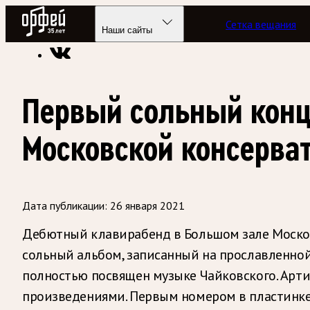
Радио Орфей
Сетка вещания
Радио классической музыки «Орфей»
Новости
Наши сайты
Первый сольный конц
Московской консерва
Дата публикации:
26 января 2021
Дебютный клавирабенд в Большом зале Москов
сольный альбом, записанный на прославленно
полностью посвящен музыке Чайковского. Арт
произведениями. Первым номером в пластинке