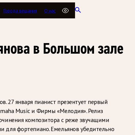
Города вещания
О нас
янова в Большом зале
. 27 января пианист презентует первый
maha Music и Фирмы «Мелодия». Релиз
сочинения композитора с реже звучащими
и для фортепиано. Емельянов убедительно