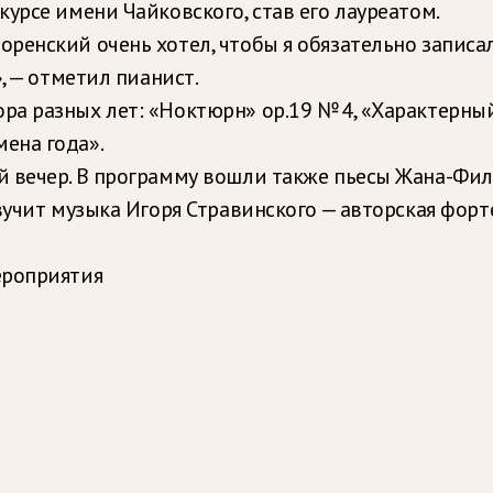
урсе имени Чайковского, став его лауреатом.
енский очень хотел, чтобы я обязательно записал
, — отметил пианист.
 разных лет: «Ноктюрн» ор.19 № 4, «Характерный т
ена года».
 вечер. В программу вошли также пьесы Жана-Фил
звучит музыка Игоря Стравинского — авторская фор
ероприятия