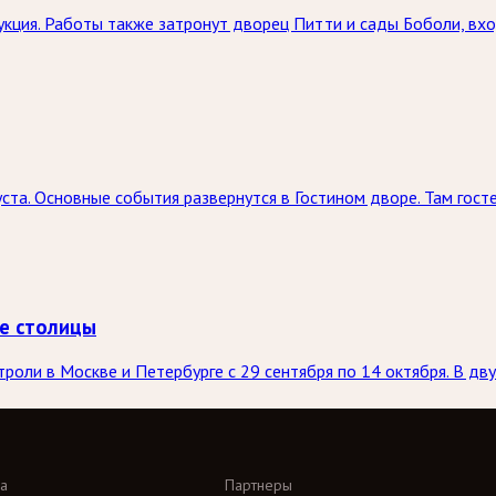
кция. Работы также затронут дворец Питти и сады Боболи, вхо
ста. Основные события развернутся в Гостином дворе. Там госте
е столицы
оли в Москве и Петербурге с 29 сентября по 14 октября. В дву
а
Партнеры