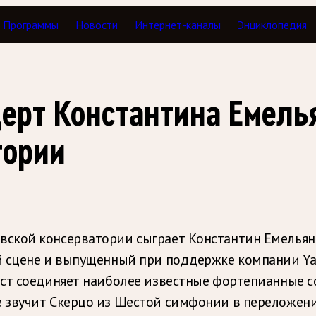
Программы
Новости
Интернет-каналы
Энциклопедия
ерт Константина Емель
тории
ской консерватории сыграет Константин Емельянов
й сцене и выпущенный при поддержке компании Ya
ист соединяет наиболее известные фортепианные 
 звучит Скерцо из Шестой симфонии в переложени