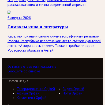
рассказывающих о жизни современной деревни.
6 августа 2026
Символы кино и литературы
Карелию признали самым кинематографичным регионом
России. Республика известна как место съёмок культовой
ленты «А зори здесь тихие». Также в тройке лидеров —
Ростовская область и Алтай.
Оставить отзыв или пожелание
Сообщить об ошибке
Орфей медиа
Телерадиоцентр Орфей
Видео Орфей
Афиша Орфей
Ноты Орфей
Коллективы Орфей