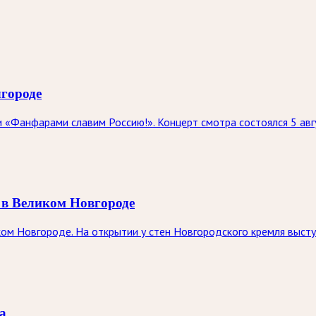
городе
 «Фанфарами славим Россию!». Концерт смотра состоялся 5 авг
 в Великом Новгороде
ком Новгороде. На открытии у стен Новгородского кремля выст
а