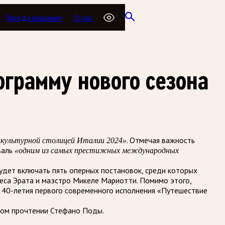
Города вещания
О нас
грамму нового сезона
. Отмечая важность
«культурной столицей Италии 2024»
валь
«одним из самых престижных международных
будет включать пять оперных постановок, среди которых
еса Эрата и маэстро Микеле Мариотти. Помимо этого,
е 40-летия первого современного исполнения «Путешествие
вом прочтении Стефано Поды.