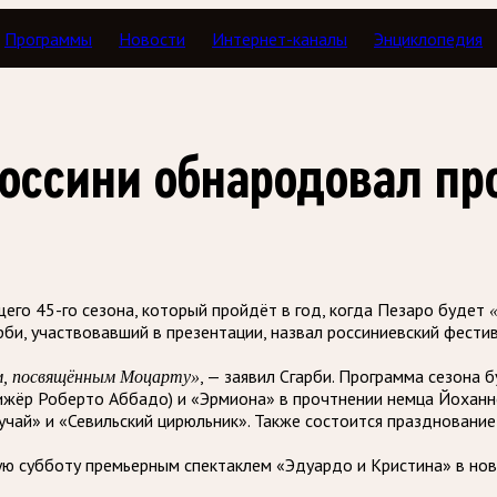
Программы
Новости
Интернет-каналы
Энциклопедия
оссини обнародовал про
го 45-го сезона, который пройдёт в год, когда Пезаро будет
рби, участвовавший в презентации, назвал россиниевский фести
, — заявил Сгарби. Программа сезона 
ем, посвящённым Моцарту»
ижёр Роберто Аббадо) и «Эрмиона» в прочтнении немца Йоханн
чай» и «Севильский цирюльник». Также состоится праздновани
ую субботу премьерным спектаклем «Эдуардо и Кристина» в но