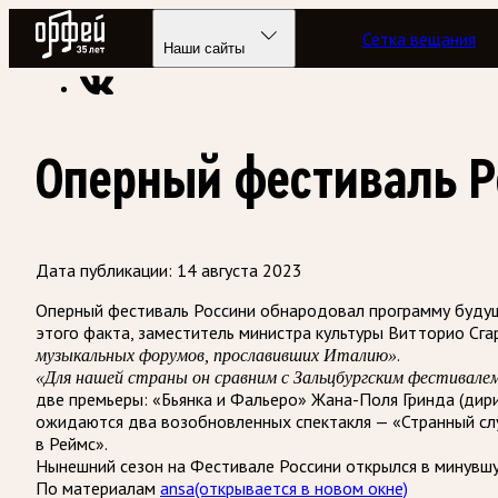
Радио Орфей
Сетка вещания
Радио классической музыки «Орфей»
Новости
Наши сайты
Оперный фестиваль Р
Дата публикации:
14 августа 2023
Оперный фестиваль Россини обнародовал программу будуще
этого факта, заместитель министра культуры Витторио Сга
.
музыкальных форумов, прославивших Италию»
«Для нашей страны он сравним с Зальцбургским фестивал
две премьеры: «Бьянка и Фальеро» Жана-Поля Гринда (дир
ожидаются два возобновленных спектакля — «Странный слу
в Реймс».
Нынешний сезон на Фестивале Россини открылся в минувш
По материалам
ansa
(открывается в новом окне)