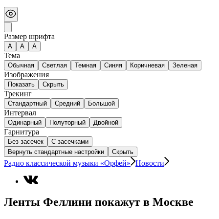
Размер шрифта
А
A
A
Тема
Обычная
Светлая
Темная
Синяя
Коричневая
Зеленая
Изображения
Показать
Скрыть
Трекинг
Стандартный
Средний
Большой
Интервал
Одинарный
Полуторный
Двойной
Гарнитура
Без засечек
С засечками
Вернуть стандартные настройки
Скрыть
Радио классической музыки «Орфей»
Новости
Ленты Феллини покажут в Москве