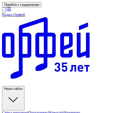
Перейти к содержанию
Радио Орфей
Наши сайты
Сетка вещания
Программы
Новости
Интернет-