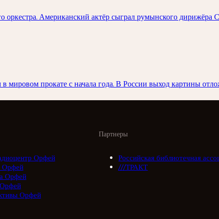
о оркестра. Американский актёр сыграл румынского дирижёра 
 мировом прокате с начала года. В России выход картины отлож
Партнеры
адиоцентр Орфей
Российская библиотечная ассо
 Орфей
///ТРАКТ
а Орфей
 Орфей
ктивы Орфей