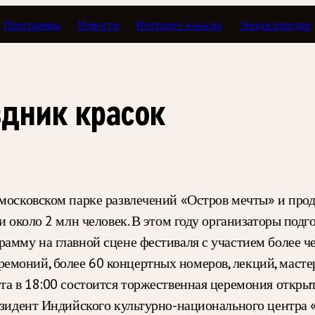
Программы
Новости
Интернет-каналы
Энциклопедия
здник красок
московском парке развлечений «Остров мечты» и продл
ли около 2 млн человек. В этом году организаторы под
амму на главной сцене фестиваля с участием более че
моний, более 60 концертных номеров, лекций, мастер
та в 18:00 состоится торжественная церемония откры
резидент Индийского культурно-национального центра