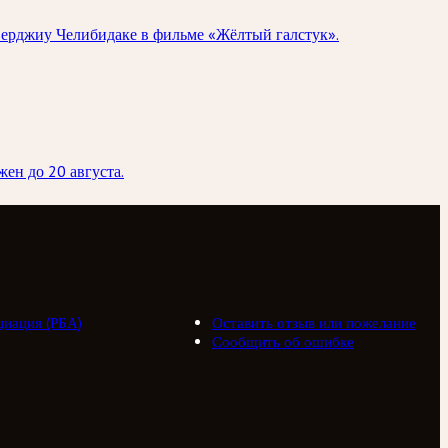
Серджиу Челибидаке в фильме «Жёлтый галстук».
ен до 20 августа.
циация (РБА)
Оставить отзыв или пожелание
Сообщить об ошибке