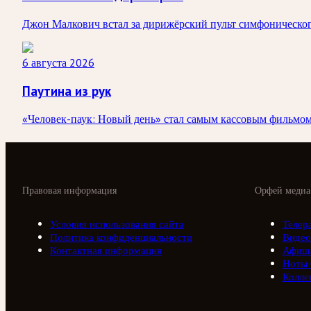
Джон Малкович встал за дирижёрский пульт симфоническог
6 августа 2026
Паутина из рук
«Человек-паук: Новый день» стал самым кассовым фильмом в
Правовая информация
Орфей медиа
Условия использования сайта
Телер
Политика конфиденциальности
Видео
Контактная информация
Афиш
Ноты
Колле