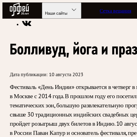
Радио Орфей
Сетка вещания
Радио классической музыки «Орфей»
Новости
Наши сайты
Болливуд, йога и пра
Дата публикации:
10 августа 2023
Фестиваль «День Индии» открывается в четверг в 
в Москве с 2014 года. В прошлом году его посети
тематических зон, большую развлекательную прогр
свыше 30 традиционных индийских свадебных цере
пройдет розыгрыш двух билетов в Индию. 10 авгус
в России Паван Капур и основатель фестиваля, п