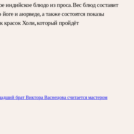
е индийское блюдо из проса. Вес блюд составит
 йоге и аюрведе, а также состоятся показы
 красок Холи, который пройдёт
ладший брат Виктора Васнецова считается мастером