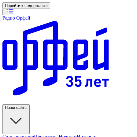
Перейти к содержанию
Радио Орфей
Наши сайты
Сетка вещания
Программы
Новости
Интернет-