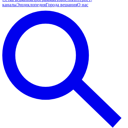
каналы
Энциклопедия
Города вещания
О нас