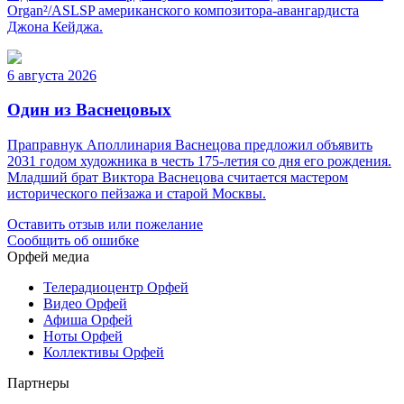
Organ²/ASLSP американского композитора-авангардиста
Джона Кейджа.
6 августа 2026
Один из Васнецовых
Праправнук Аполлинария Васнецова предложил объявить
2031 годом художника в честь 175-летия со дня его рождения.
Младший брат Виктора Васнецова считается мастером
исторического пейзажа и старой Москвы.
Оставить отзыв или пожелание
Сообщить об ошибке
Орфей медиа
Телерадиоцентр Орфей
Видео Орфей
Афиша Орфей
Ноты Орфей
Коллективы Орфей
Партнеры