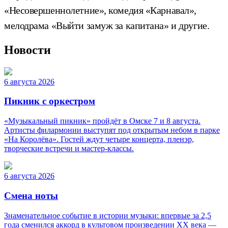
«Несовершеннолетние», комедия «Карнавал»,
мелодрама «Выйти замуж за капитана» и другие.
Новости
6 августа 2026
Пикник с оркестром
«Музыкальный пикник» пройдёт в Омске 7 и 8 августа.
Артисты филармонии выступят под открытым небом в парке
«На Королёва». Гостей ждут четыре концерта, пленэр,
творческие встречи и мастер-классы.
6 августа 2026
Смена ноты
Знаменательное событие в истории музыки: впервые за 2,5
года сменился аккорд в культовом произведении XX века —