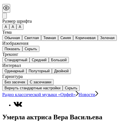
Размер шрифта
А
A
A
Тема
Обычная
Светлая
Темная
Синяя
Коричневая
Зеленая
Изображения
Показать
Скрыть
Трекинг
Стандартный
Средний
Большой
Интервал
Одинарный
Полуторный
Двойной
Гарнитура
Без засечек
С засечками
Вернуть стандартные настройки
Скрыть
Радио классической музыки «Орфей»
Новости
Умерла актриса Вера Васильева