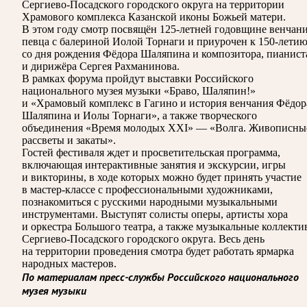
Сергиево-Посадского городского округа на территории
Храмового комплекса Казанской иконы Божьей матери.
В этом году смотр посвящён 125-летней годовщине венчан
певца с балериной Иолой Торнаги и приурочен к 150-лети
со дня рождения Фёдора Шаляпина и композитора, пианист
и дирижёра Сергея Рахманинова.
В рамках форума пройдут выставки Российского
национального музея музыки «Браво, Шаляпин!»
и «Храмовый комплекс в Гагино и история венчания Фёдор
Шаляпина и Иолы Торнаги», а также творческого
объединения «Время молодых XXI» — «Волга. Живописны
рассветы и закаты».
Гостей фестиваля ждет и просветительская программа,
включающая интерактивные занятия и экскурсии, игры
и викторины, в ходе которых можно будет принять участие
в мастер-классе с профессиональными художниками,
познакомиться с русскими народными музыкальными
инструментами. Выступят солисты оперы, артисты хора
и оркестра Большого театра, а также музыкальные коллект
Сергиево-Посадского городского округа. Весь день
на территории проведения смотра будет работать ярмарка
народных мастеров.
По материалам пресс-службы Российского национального
музея музыки