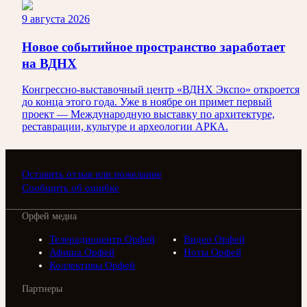
9 августа 2026
Новое событийное пространство заработает
на ВДНХ
Конгрессно-выставочный центр «ВДНХ Экспо» откроется
до конца этого года. Уже в ноябре он примет первый
проект — Международную выставку по архитектуре,
реставрации, культуре и археологии АРКА.
Оставить отзыв или пожелание
Сообщить об ошибке
Орфей медиа
Телерадиоцентр Орфей
Видео Орфей
Афиша Орфей
Ноты Орфей
Коллективы Орфей
Партнеры