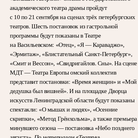
академического театра драмы пройдут
с 10 по 21 сентября на сценах трёх петербургских
театров.
Шесть постановок из гастрольной
программы будут показаны в Театре
на Васильевском: «Отец», «Я — Караваджо»,
«Эрмитаж», «Блистательный Санкт-Петербург»,
«Смит и Вессон», «Свидригайлов. Сны».
На сцене
МДТ — Театра Европы омский коллектив
представит постановки: «Время женщин» и «Мой
дедушка был вишней».
И на площадке Дворца
искусств Ленинградской области будут показаны
спектакли: «О мышах и людях», «Осенние
скрипки», «Метод Грёнхольма», а также премьера
минувшего сезона — постановка «Небо позднего
По материалам «Театр+»
августа».