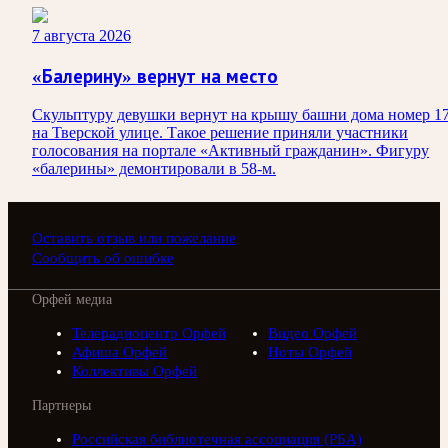
7 августа 2026
«Балерину» вернут на место
Скульптуру девушки вернут на крышу башни дома номер 1
на Тверской улице. Такое решение приняли участники
голосования на портале «Активный гражданин». Фигуру
«балерины» демонтировали в 58-м.
Оставить отзыв или пожелание
Сообщить об ошибке
Орфей медиа
Телерадиоцентр Орфей
Видео Орфей
Афиша Орфей
Ноты Орфей
Коллективы Орфей
Партнеры
Российская библиотечная ассоциация (РБА)