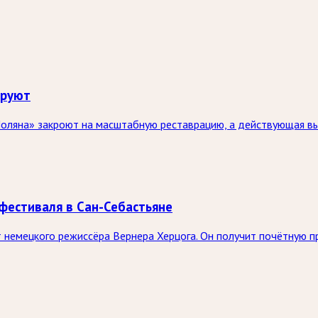
ируют
оляна» закроют на масштабную реставрацию, а действующая выс
фестиваля в Сан-Себастьяне
немецкого режиссёра Вернера Херцога. Он получит почётную п