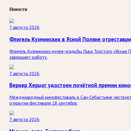
Новости
7 августа 2026
Флигель Кузминских в Ясной Поляне отреставр
Флигель Кузминских музея-усадьбы Льва Толстого «Ясная П
завершает работу.
7 августа 2026
Вернер Херцог удостоен почётной премии кино
Международный кинофестиваль в Сан-Себастьяне чествует 
открытия фестиваля 18 сентября.
7 августа 2026