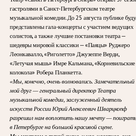
гастролями в Санкт-Петербургском театре
музыкальной комедии. До 25 августа публике буд
представлены гала-концерты с участием ведущих
солистов, а также лучшие постановки театра —
шедевры мировой классики — «Паяцы» Руджеро
Леонкавалло, «Риголетто» Джузеппе Верди,
«Летучая мышь» Имре Кальмана, «Корневильские
колокола» Робера Планкетта.
«Мы, конечно, очень волновались. Замечательный
мой друг — генеральный директор Театра
музыкальной комедии, заслуженный деятель
искусств России Юрий Алексеевич Шварцкопф
разрешил нам воплотить нашу мечту — поиграт
в Петербурге на большой красивой сцене.
Мы мечтаем о такой сцене, у нас, наверное, она