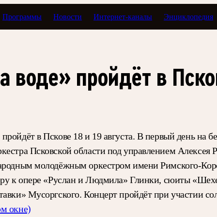
Программы
Новости
Интернет-каналы
Энциклопедия
а воде» пройдёт в Пско
пройдёт в Пскове 18 и 19 августа. В первый день на 
кестра Псковской области под управлением Алексея Р
народным молодёжным оркестром имени Римского-Корс
тюру к опере «Руслан и Людмила» Глинки, сюиты «Шех
тавки» Мусоргского. Концерт пройдёт при участии со
ом окне)