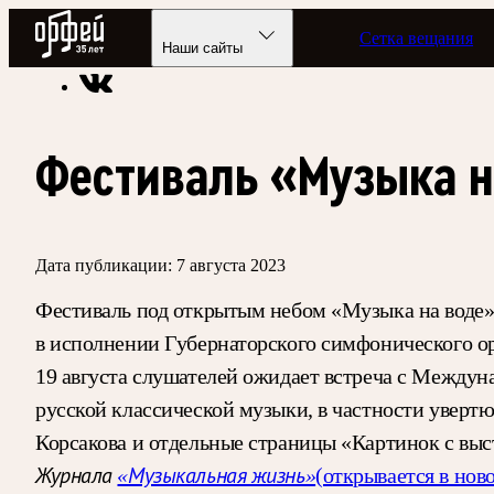
Радио Орфей
Сетка вещания
Радио классической музыки «Орфей»
Новости
Наши сайты
Фестиваль «Музыка н
Дата публикации:
7 августа 2023
Фестиваль под открытым небом «Музыка на воде» 
в исполнении Губернаторского симфонического ор
19 августа слушателей ожидает встреча с Между
русской классической музыки, в частности увер
Корсакова и отдельные страницы «Картинок с выс
Журнала
«Музыкальная жизнь»
(открывается в нов