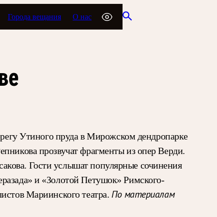
Города вещания
О нас
ве
берегу Утиного пруда в Мирожском дендропарке
епникова прозвучат фрагменты из опер Верди.
акова. Гости услышат популярные сочинения
еразада» и «Золотой Петушок» Римского-
листов Мариинского театра.
По материалам