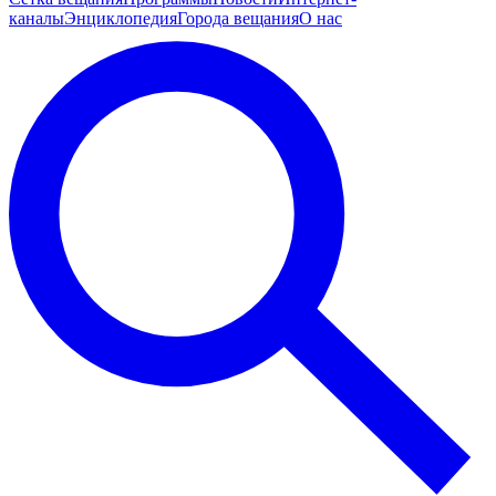
каналы
Энциклопедия
Города вещания
О нас