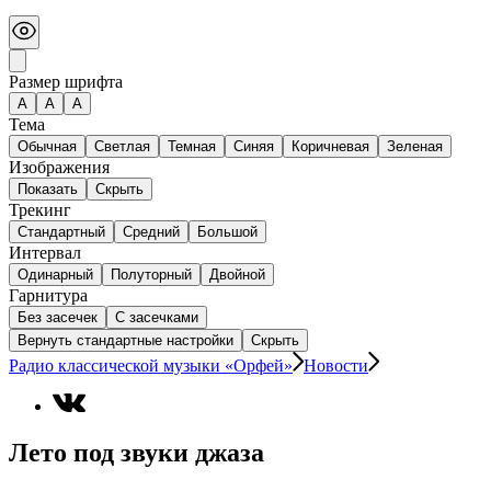
Размер шрифта
А
A
A
Тема
Обычная
Светлая
Темная
Синяя
Коричневая
Зеленая
Изображения
Показать
Скрыть
Трекинг
Стандартный
Средний
Большой
Интервал
Одинарный
Полуторный
Двойной
Гарнитура
Без засечек
С засечками
Вернуть стандартные настройки
Скрыть
Радио классической музыки «Орфей»
Новости
Лето под звуки джаза