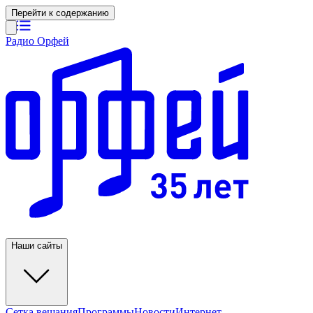
Перейти к содержанию
Радио Орфей
Наши сайты
Сетка вещания
Программы
Новости
Интернет-