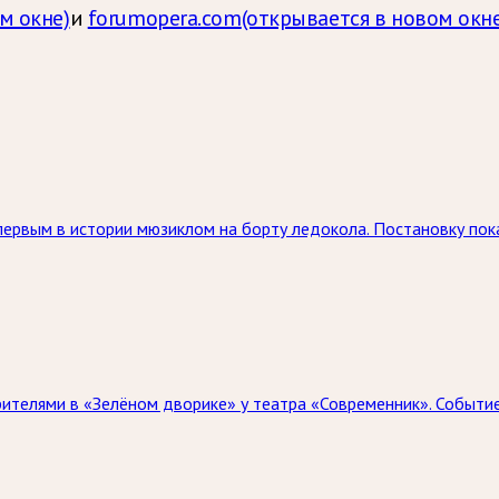
м окне)
и
forumopera.com
(открывается в новом окне
 первым в истории мюзиклом на борту ледокола. Постановку по
зрителями в «Зелёном дворике» у театра «Современник». Событ