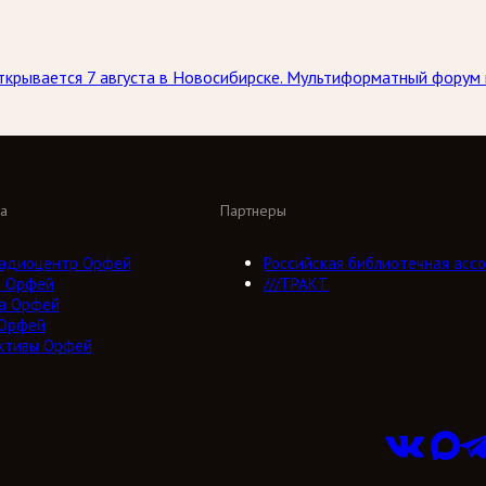
ткрывается 7 августа в Новосибирске. Мультиформатный форум
а
Партнеры
адиоцентр Орфей
Российская библиотечная ассо
о Орфей
///ТРАКТ
а Орфей
 Орфей
ктивы Орфей