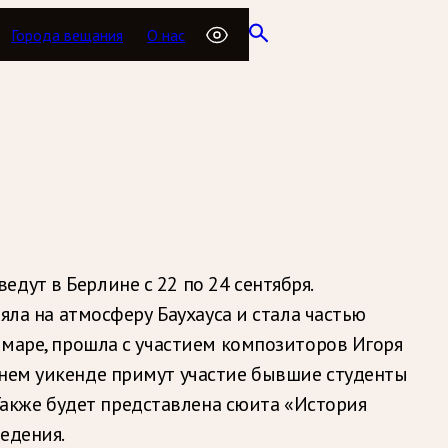
Города вещания
О нас
дут в Берлине с 22 по 24 сентября.
яла на атмосферу Баухауса и стала частью
ймаре, прошла с участием композиторов Игоря
шнем уикенде примут участие бывшие студенты
акже будет представлена сюита «История
едения.