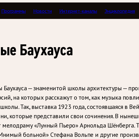
Программы
Новости
Интернет-каналы
Энциклопедия
ые Баухауса
Баухауса — знаменитой школы архитектуры — прове
сий, на которых расскажут о том, как музыка повли
колы. Так, выставка 1923 года, состоявшаяся в Ве
они, которые представили свои сочинения. В ныне
 мелодраму «Лунный Пьеро» Арнольда Шёнберга. Т
 «Мнимый больной» Стефана Вольпе и другие произв