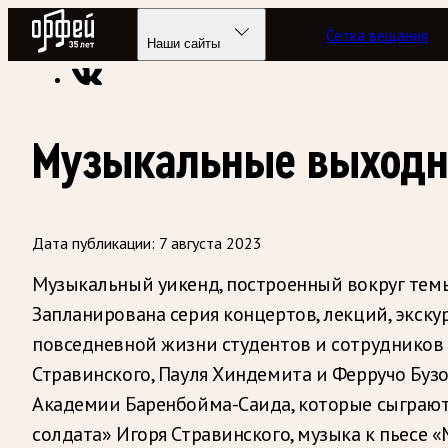
Радио Орфей
Сетка вещания
Радио классической музыки «Орфей»
Новости
Наши сайты
Музыкальные выходн
Дата публикации:
7 августа 2023
Музыкальный уикенд, построенный вокруг темы 
Запланирована серия концертов, лекций, экскур
повседневной жизни студентов и сотрудников ш
Стравинского, Пауля Хиндемита и Ферручо Буз
Академии Баренбойма-Саида, которые сыграют
солдата» Игоря Стравинского, музыка к пьесе