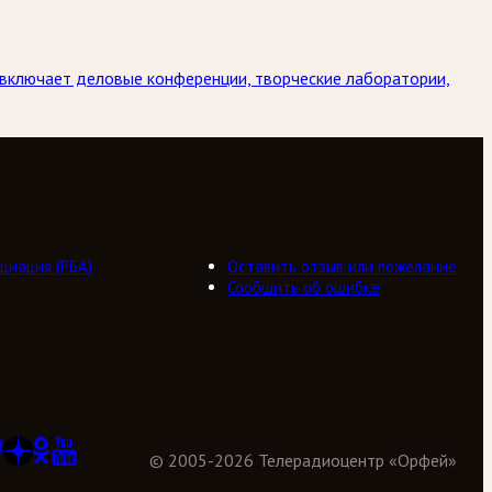
 включает деловые конференции, творческие лаборатории,
циация (РБА)
Оставить отзыв или пожелание
Сообщить об ошибке
©
2005
-
2026
Телерадиоцентр «Орфей»