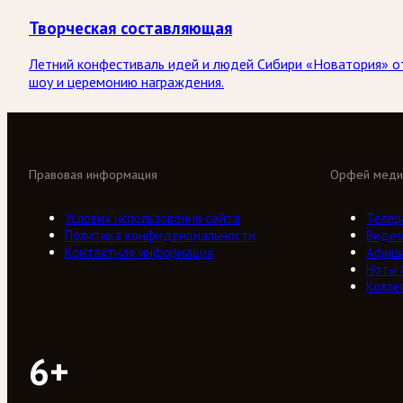
Творческая составляющая
Летний конфестиваль идей и людей Сибири «Новатория» о
шоу и церемонию награждения.
Правовая информация
Орфей меди
Условия использования сайта
Телер
Политика конфиденциальности
Виде
Контактная информация
Афиш
Ноты
Колле
6+