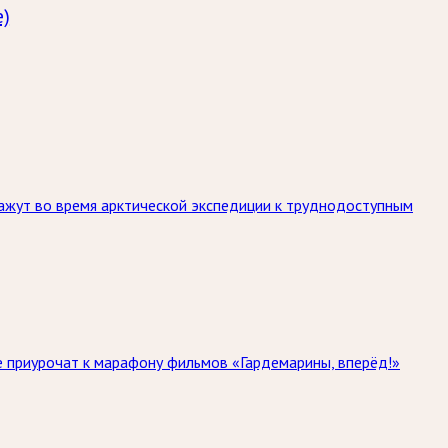
)
кажут во время арктической экспедиции к труднодоступным
ие приурочат к марафону фильмов «Гардемарины, вперёд!»