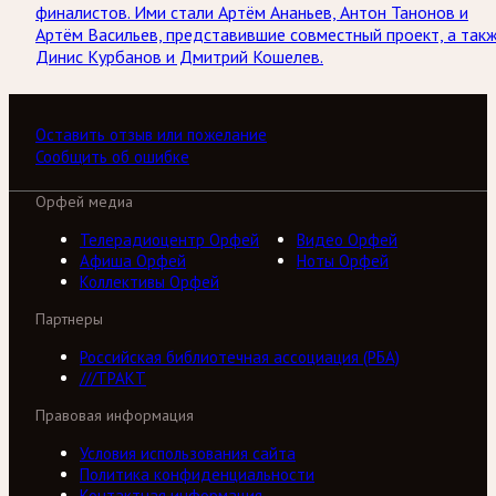
финалистов. Ими стали Артём Ананьев, Антон Танонов и
Артём Васильев, представившие совместный проект, а так
Динис Курбанов и Дмитрий Кошелев.
Оставить отзыв или пожелание
Сообщить об ошибке
Орфей медиа
Телерадиоцентр Орфей
Видео Орфей
Афиша Орфей
Ноты Орфей
Коллективы Орфей
Партнеры
Российская библиотечная ассоциация (РБА)
///ТРАКТ
Правовая информация
Условия использования сайта
Политика конфиденциальности
Контактная информация