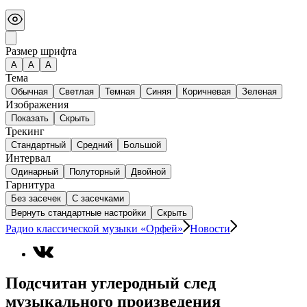
Размер шрифта
А
A
A
Тема
Обычная
Светлая
Темная
Синяя
Коричневая
Зеленая
Изображения
Показать
Скрыть
Трекинг
Стандартный
Средний
Большой
Интервал
Одинарный
Полуторный
Двойной
Гарнитура
Без засечек
С засечками
Вернуть стандартные настройки
Скрыть
Радио классической музыки «Орфей»
Новости
Подсчитан углеродный след
музыкального произведения