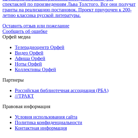
спектаклей по произведениям Льва Толстого. Все они получат
гранты на реализацию постановок. Проект приурочен к 200-
летию классика русской литературы.
Оставить отзыв или пожелание
Сообщить об ошибке
Орфей медиа
Телерадиоцентр Орфей
Видео Орфей
Афиша Орфей
Ноты Орфей
Коллективы Орфей
Партнеры
Российская библиотечная ассоциация (РБА)
///ТРАКТ
Правовая информация
Условия использования сайта
Политика конфиденциальности
Контактная информация