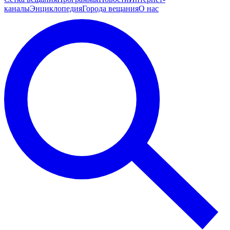
каналы
Энциклопедия
Города вещания
О нас