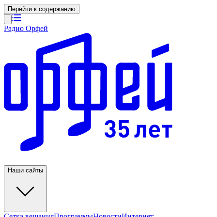
Перейти к содержанию
Радио Орфей
Наши сайты
Сетка вещания
Программы
Новости
Интернет-