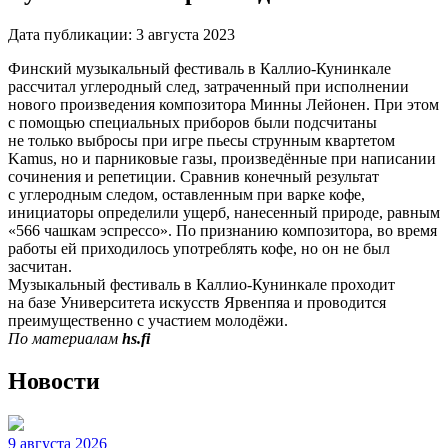
Дата публикации:
3 августа 2023
Финский музыкальный фестиваль в Каллио-Кунинкале
рассчитал углеродный след, затраченный при исполнении
нового произведения композитора Минны Лейонен. При этом
с помощью специальных приборов были подсчитаны
не только выбросы при игре пьесы струнным квартетом
Kamus, но и парниковые газы, произведённые при написании
сочинения и репетиции. Сравнив конечный результат
с углеродным следом, оставленным при варке кофе,
инициаторы определили ущерб, нанесенный природе, равным
«566 чашкам эспрессо». По признанию композитора, во время
работы ей приходилось употреблять кофе, но он не был
засчитан.
Музыкальный фестиваль в Каллио-Кунинкале проходит
на базе Университета искусств Ярвенпяа и проводится
преимущественно с участием молодёжи.
По материалам
hs.fi
Новости
9 августа 2026