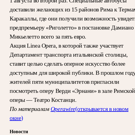
1 августа во второй раз. Специальные автобусы
доставили желающих из 15 районов Рима к Терма
Каракаллы, где они получили возможность увидет
предпремьеру «Риголетто» в постановке Дамиано
Микьелетто всего за пять евро.
Акция Linea Opera, в которой также участвует
Департамент транспорта итальянской столицы,
ставит целью сделать оперное искусство более
доступным для широкой публики. В прошлом год
жителей пяти муниципалитетов пригласили
посмотреть оперу Верди «Эрнани» в зале Римской
оперы — Театро Костанци.
По материалам
Operawire
(открывается в новом
окне)
Новости