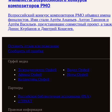
композиторов РМО
Всероссийский конкурс композиторов РМО объявил имена
финалистов. Ими стали Артём Ананьев, Антон Танонов и
Артём Васильев, представившие совместный проект, а такж
Динис Курбанов и Дмитрий Кошелев.
Оставить отзыв или пожелание
Сообщить об ошибке
Орфей медиа
Телерадиоцентр Орфей
Видео Орфей
Афиша Орфей
Ноты Орфей
Коллективы Орфей
Партнеры
Российская библиотечная ассоциация (РБА)
///ТРАКТ
Правовая информация