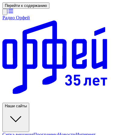
Перейти к содержанию
Радио Орфей
Наши сайты
Сетка вещания
Программы
Новости
Интернет-