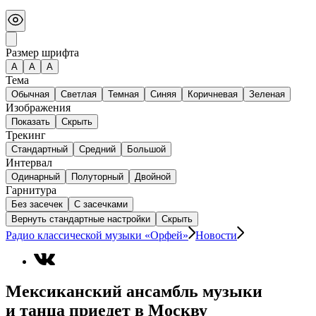
Размер шрифта
А
A
A
Тема
Обычная
Светлая
Темная
Синяя
Коричневая
Зеленая
Изображения
Показать
Скрыть
Трекинг
Стандартный
Средний
Большой
Интервал
Одинарный
Полуторный
Двойной
Гарнитура
Без засечек
С засечками
Вернуть стандартные настройки
Скрыть
Радио классической музыки «Орфей»
Новости
Мексиканский ансамбль музыки
и танца приедет в Москву