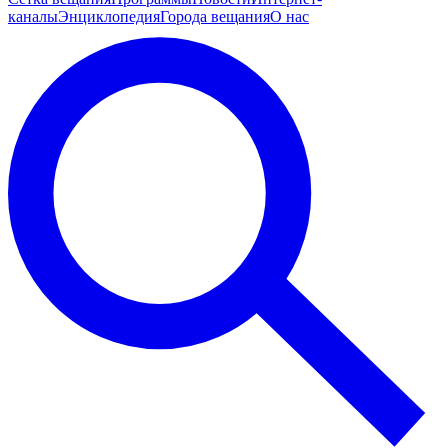
каналы
Энциклопедия
Города вещания
О нас