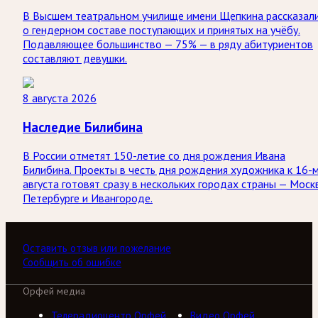
В Высшем театральном училище имени Щепкина рассказал
о гендерном составе поступающих и принятых на учёбу.
Подавляющее большинство — 75% — в ряду абитуриентов
составляют девушки.
8 августа 2026
Наследие Билибина
В России отметят 150-летие со дня рождения Ивана
Билибина. Проекты в честь дня рождения художника к 16-
августа готовят сразу в нескольких городах страны — Моск
Петербурге и Ивангороде.
Оставить отзыв или пожелание
Сообщить об ошибке
Орфей медиа
Телерадиоцентр Орфей
Видео Орфей