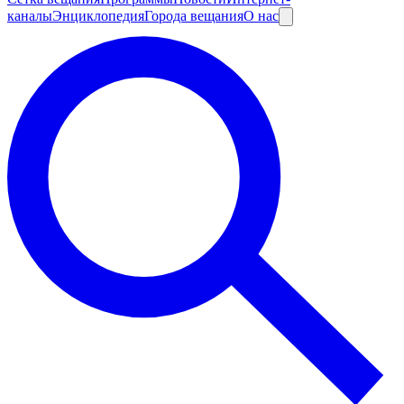
каналы
Энциклопедия
Города вещания
О нас