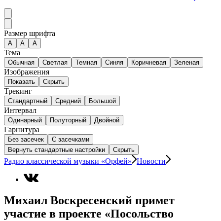
Размер шрифта
А
A
A
Тема
Обычная
Светлая
Темная
Синяя
Коричневая
Зеленая
Изображения
Показать
Скрыть
Трекинг
Стандартный
Средний
Большой
Интервал
Одинарный
Полуторный
Двойной
Гарнитура
Без засечек
С засечками
Вернуть стандартные настройки
Скрыть
Радио классической музыки «Орфей»
Новости
Михаил Воскресенский примет
участие в проекте «Посольство