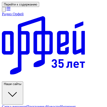
Перейти к содержанию
Радио Орфей
Наши сайты
Сетка вещания
Программы
Новости
Интернет-