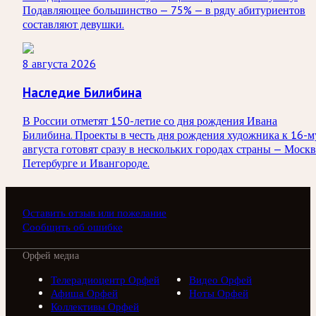
Подавляющее большинство — 75% — в ряду абитуриентов
составляют девушки.
8 августа 2026
Наследие Билибина
В России отметят 150-летие со дня рождения Ивана
Билибина. Проекты в честь дня рождения художника к 16-м
августа готовят сразу в нескольких городах страны — Москв
Петербурге и Ивангороде.
Оставить отзыв или пожелание
Сообщить об ошибке
Орфей медиа
Телерадиоцентр Орфей
Видео Орфей
Афиша Орфей
Ноты Орфей
Коллективы Орфей