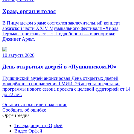
Храм, орган и голос
В Пицундском храме состоялся заключительный концерт
абхазской части XXIV Музыкального фестиваля «Хибла
Герзмава приглашает…». Подробности — в репортаже
Дженнет Арльт.
10 августа 2026
День открытых дверей в «Пушкинском.Ю»
Пушкинский музей анонсировал День открытых дверей
молодёжного направления ГМИИ. 26 августа представят
программы нового сезона проекта с целевой аудиторией от 14
до 22 лет.
Оставить отзыв или пожелание
Сообщить об ошибке
Орфей медиа
Телерадиоцентр Орфей
Видео Орфей