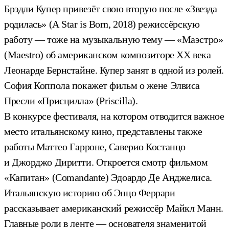
Брэдли Купер привезёт свою вторую после «Звезда
родилась» (A Star is Born, 2018) режиссёрскую
работу — тоже на музыкальную тему — «Маэстро»
(Maestro) об американском композиторе ХХ века
Леонарде Бернстайне. Купер занят в одной из ролей.
София Коппола покажет фильм о жене Элвиса
Пресли «Присцилла» (Priscilla).
В конкурсе фестиваля, на котором отводится важное
место итальянскому кино, представлены также
работы Маттео Гарроне, Саверио Костанцо
и Джорджо Диритти. Откроется смотр фильмом
«Капитан» (Comandante) Эдоардо Де Анджелиса.
Итальянскую историю об Энцо Феррари
рассказывает американский режиссёр Майкл Манн.
Главные роли в ленте — основателя знаменитой