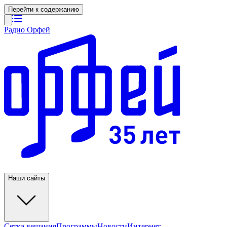
Перейти к содержанию
Радио Орфей
Наши сайты
Сетка вещания
Программы
Новости
Интернет-