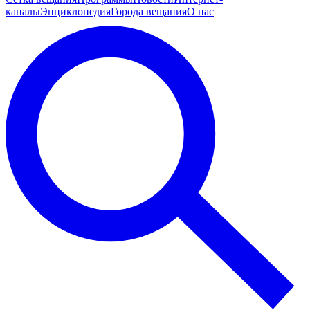
каналы
Энциклопедия
Города вещания
О нас