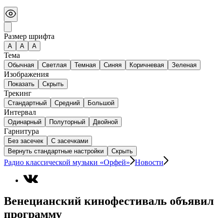
Размер шрифта
А
A
A
Тема
Обычная
Светлая
Темная
Синяя
Коричневая
Зеленая
Изображения
Показать
Скрыть
Трекинг
Стандартный
Средний
Большой
Интервал
Одинарный
Полуторный
Двойной
Гарнитура
Без засечек
С засечками
Вернуть стандартные настройки
Скрыть
Радио классической музыки «Орфей»
Новости
Венецианский кинофестиваль объявил
программу