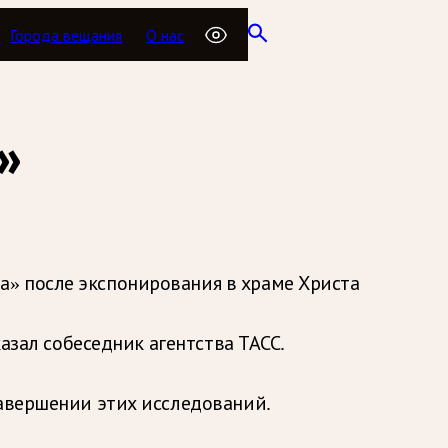
Города вещания
О нас
»
а» после экспонирования в храме Христа
казал собеседник агентства ТАСС.
завершении этих исследований.