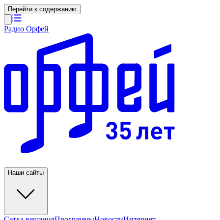
Перейти к содержанию
Радио Орфей
Наши сайты
Сетка вещания
Программы
Новости
Интернет-