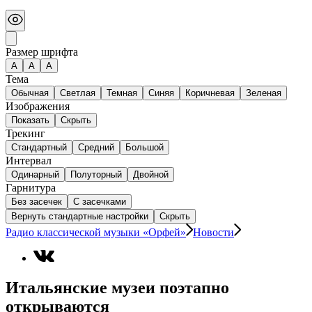
Размер шрифта
А
A
A
Тема
Обычная
Светлая
Темная
Синяя
Коричневая
Зеленая
Изображения
Показать
Скрыть
Трекинг
Стандартный
Средний
Большой
Интервал
Одинарный
Полуторный
Двойной
Гарнитура
Без засечек
С засечками
Вернуть стандартные настройки
Скрыть
Радио классической музыки «Орфей»
Новости
Итальянские музеи поэтапно
открываются