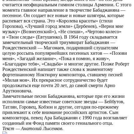
считается неофициальным гимном столицы Армении. С этого
момента главное направление в творчестве Бабаджаняна —
песенное. Он создает все новые и новые шлягеры, которые
распевает вся страна. Это «Королева красоты» (стихи
Горохова), «Лучший город земли» (Дербенев), «Верни мне
музыку» (Вознесенский»), «Не спеши», «Чертово колесо»
и «Твои следы» (Евтушенко). В 1964 году складывается
замечательный творческий триумвират Бабаджанян —
Рождественский — Магомаев, подаривший слушателям
целую россыпь популярнейших песенных хитов — «Позови
меня», «Загадай желание», «Пока я помню, я живу»,
«Благодарю тебя», «Свадьба» и многие другие. Позже Роберт
Рождественский напишет также слова к знаменитому
фортепианному Ноктюрну композитора, ставшему песней
«Милая моя». Их прекрасное сотрудничество будет
продолжаться еще почти 20 лет, до самой смерти Арно
Арутюновича.
Замечательные песни Бабаджаняна, которые при его жизни
исполняли самые известные советские звезды — Бейбутов,
Татлян, Горовец, Кобзон и другие, сегодня по-прежнему
привлекают к себе внимание российских артистов. Сын
композитора, певец Ара Бабаджанян с 1990 года возглавляет
созданный им Фонд памяти своего гениального отца.
Текст — Анатолий Лысенков.