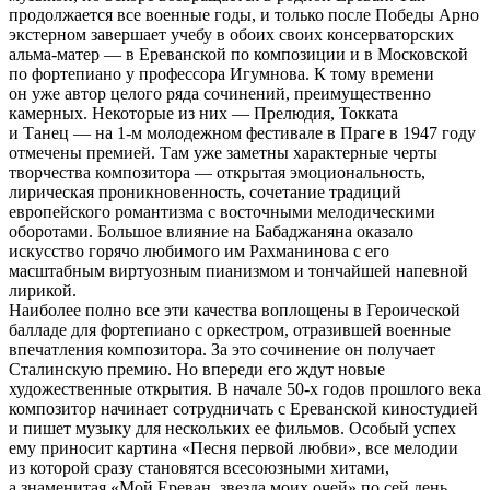
продолжается все военные годы, и только после Победы Арно
экстерном завершает учебу в обоих своих консерваторских
альма-матер — в Ереванской по композиции и в Московской
по фортепиано у профессора Игумнова. К тому времени
он уже автор целого ряда сочинений, преимущественно
камерных. Некоторые из них — Прелюдия, Токката
и Танец — на 1-м молодежном фестивале в Праге в 1947 году
отмечены премией. Там уже заметны характерные черты
творчества композитора — открытая эмоциональность,
лирическая проникновенность, сочетание традиций
европейского романтизма с восточными мелодическими
оборотами. Большое влияние на Бабаджаняна оказало
искусство горячо любимого им Рахманинова с его
масштабным виртуозным пианизмом и тончайшей напевной
лирикой.
Наиболее полно все эти качества воплощены в Героической
балладе для фортепиано с оркестром, отразившей военные
впечатления композитора. За это сочинение он получает
Сталинскую премию. Но впереди его ждут новые
художественные открытия. В начале 50-х годов прошлого века
композитор начинает сотрудничать с Ереванской киностудией
и пишет музыку для нескольких ее фильмов. Особый успех
ему приносит картина «Песня первой любви», все мелодии
из которой сразу становятся всесоюзными хитами,
а знаменитая «Мой Ереван, звезда моих очей» по сей день