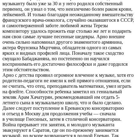
музыканту было уже за 30 и у него родился собственный
первенец, он узнал о том, что неизлечимо болен раком крови,
лейкемией. И только благодаря неожиданному вмешательству
французского врача-онколога, случайно оказавшегося в СССР,
и самоотверженной заботе любимой жены Терезы
композитору удалось прожить еще столько же лет и подарить
нам свои самые лучшие песенные шедевры. Арно внешне
очень сильно напоминал другого знаменитого армянина,
актера Фрунзика Мкртчяна, обладателя одного из самых
ярких и видных профилей лица. Поначалу такое сходство
смущало Бабаджаняна, но постепенно он научился
воспринимать его достаточно философски и даже гордился
этим обстоятельством.
Арно с детства проявил огромное влечение к музыке, хотя его
родители-педагоги не имели к ней прямого отношения, если
не считать, что отец, преподаватель математики, умел играть
на флейте. Способности ребенка заметил их гениальный
земляк Арам Хачатурян, рекомендовавший им отдать 5-
летнего сына в музыкальную школу, что и было сделано.
Далее следует поступление в Ереванскую консерваторию
и отъезд в Москву для продолжения учебы — сначала
в училище Гнесиных, затем в столичной консерватории.
Война прерывает эти занятия, и молодого музыканта
эвакуируют в Саратов, где он по-прежнему занимается
музыкой, но вскоре возвращается в родной Ереван. Так