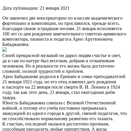
Дата публикации:
21 января 2021
Он закончил две консерватории по классам академического
фортепиано и композиции, но прославился, прежде всего,
благодаря своим эстрадным песням. 21 января исполняется
100 лет со дня рождения замечательного советско-армянского
композитора, пианиста и педагога Арно Арутюновича
Бабаджаняна.
Своей прекрасной музыкой он дарил людям счастье и свет,
да и сам по натуре был веселым, добрым и отзывчивым
человеком, Но в реальности его жизнь была достаточно
сложной, полной трудностей и проблем.
Арно Бабаджанян родился в Ереване в семье преподавателей
21 января 1921 года, но его отец изменил дату рождения
в паспорте на 22 января после смерти В. И. Ленина в 1924
году, так как этот день, 21 января, стал ежегодным днём
траура.
Юность Бабаджаняна совпала с Великой Отечественной
войной, и потому его учеба постоянно прерывалась
эвакуацией из одного города в другой, сменой педагогов, что
не способствовало нормальному развитию его таланта.
К счастью, последний оказался достаточно прочным,
способным преодолеть любые препятствия. А когда