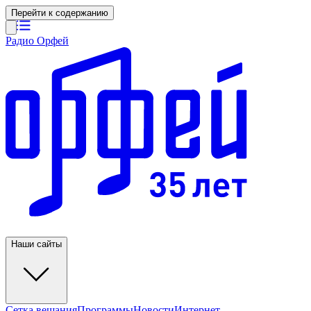
Перейти к содержанию
Радио Орфей
Наши сайты
Сетка вещания
Программы
Новости
Интернет-