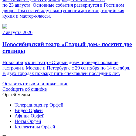
по 23 августа. Основные события развернутся в Гостином
дворе. Там гостей ждут выступления артистов, индийская
кухня и мастер-классы.
7 августа 2026
Новосибирский театр «Старый дом» посетит две
столицы
Новосибирский театр «Старый дом» проведёт большие
гастроли в Москве и Петербурге с 29 сентября по 14 октября.
В двух городах покажут пять спектаклей последних лет.
Оставить отзыв или пожелание
Сообщить об ошибке
Орфей медиа
Телерадиоцентр Орфей
Видео Орфей
Афиша Орфей
Ноты Орфей
Коллективы Орфей