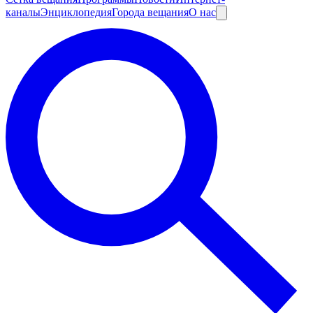
каналы
Энциклопедия
Города вещания
О нас