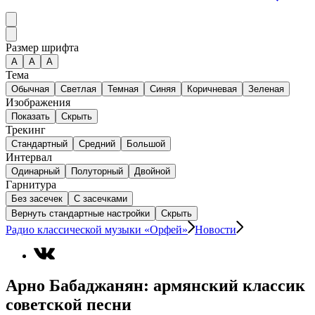
Размер шрифта
А
A
A
Тема
Обычная
Светлая
Темная
Синяя
Коричневая
Зеленая
Изображения
Показать
Скрыть
Трекинг
Стандартный
Средний
Большой
Интервал
Одинарный
Полуторный
Двойной
Гарнитура
Без засечек
С засечками
Вернуть стандартные настройки
Скрыть
Радио классической музыки «Орфей»
Новости
Арно Бабаджанян: армянский классик
советской песни