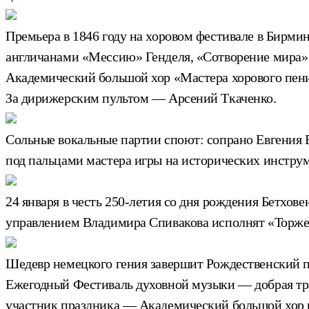
Премьера в 1846 году на хоровом фестивале в Бирм
англичанами «Мессию» Генделя, «Сотворение мира» 
Академический большой хор «Мастера хорового пени
За дирижерским пультом — Арсений Ткаченко.
Сольные вокальные партии споют: сопрано Евгения В
под пальцами мастера игры на исторических инстр
24 января в честь 250-летия со дня рождения Бетх
управлением Владимира Спивакова исполнят «Торже
Шедевр немецкого гения завершит Рождественский п
Ежегодный Фестиваль духовной музыки — добрая т
участник праздника — Академический большой хор 