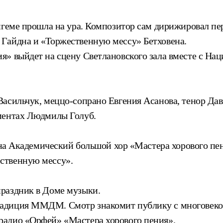
ингеме прошла на ура. Композитор сам дирижировал 
Гайдна и «Торжественную мессу» Бетховена.
я» выйдет на сцену Светлановского зала вместе с Н
асильчук, меццо-сопрано Евгения Асанова, тенор Дав
ументах Людмилы Голуб.
овена Академический большой хор «Мастера хорового 
ственную мессу».
раздник в Доме музыки.
радиция ММДМ. Смотр знакомит публику с многовеко
радио «Орфей» «Мастера хорового пения».