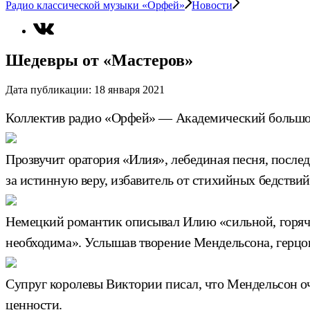
Радио классической музыки «Орфей»
Новости
Шедевры от «Мастеров»
Дата публикации:
18 января 2021
Коллектив радио «Орфей» — Академический большой
Прозвучит оратория «Илия», лебединая песня, посл
за истинную веру, избавитель от стихийных бедствий,
Немецкий романтик описывал Илию «сильной, горяче
необходима». Услышав творение Мендельсона, герцог 
Супруг королевы Виктории писал, что Мендельсон о
ценности.