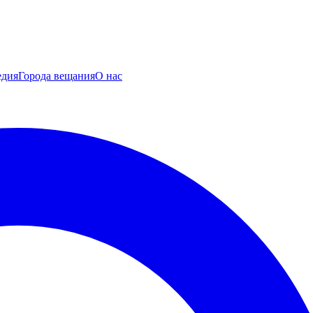
едия
Города вещания
О нас