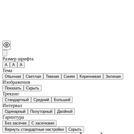
Размер шрифта
А
A
A
Тема
Обычная
Светлая
Темная
Синяя
Коричневая
Зеленая
Изображения
Показать
Скрыть
Трекинг
Стандартный
Средний
Большой
Интервал
Одинарный
Полуторный
Двойной
Гарнитура
Без засечек
С засечками
Вернуть стандартные настройки
Скрыть