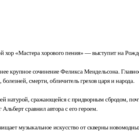
 хор «Мастера хорового пения» — выступит на Рожде
еднее крупное сочинение Феликса Мендельсона. Главн
 болезней, смерти, обличитель грехов царя и народа.
й натурой, сражающейся с придворным сбродом, почт
Альберт сравнил автора с его героем.
чищает музыкальное искусство от скверны новомодны