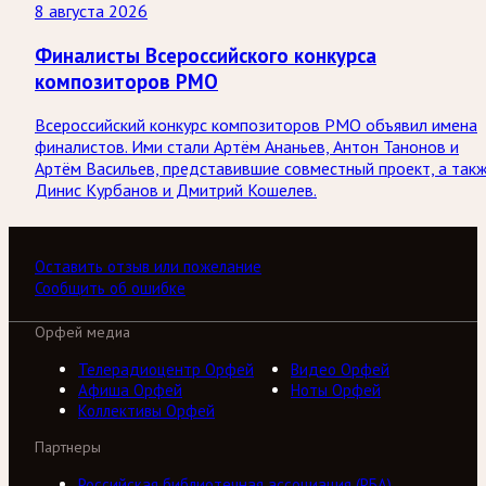
8 августа 2026
Финалисты Всероссийского конкурса
композиторов РМО
Всероссийский конкурс композиторов РМО объявил имена
финалистов. Ими стали Артём Ананьев, Антон Танонов и
Артём Васильев, представившие совместный проект, а так
Динис Курбанов и Дмитрий Кошелев.
Оставить отзыв или пожелание
Сообщить об ошибке
Орфей медиа
Телерадиоцентр Орфей
Видео Орфей
Афиша Орфей
Ноты Орфей
Коллективы Орфей
Партнеры
Российская библиотечная ассоциация (РБА)