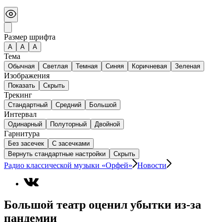
Размер шрифта
А
A
A
Тема
Обычная
Светлая
Темная
Синяя
Коричневая
Зеленая
Изображения
Показать
Скрыть
Трекинг
Стандартный
Средний
Большой
Интервал
Одинарный
Полуторный
Двойной
Гарнитура
Без засечек
С засечками
Вернуть стандартные настройки
Скрыть
Радио классической музыки «Орфей»
Новости
Большой театр оценил убытки из-за
пандемии