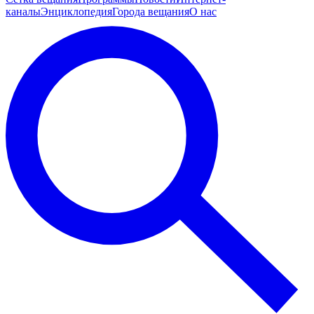
каналы
Энциклопедия
Города вещания
О нас