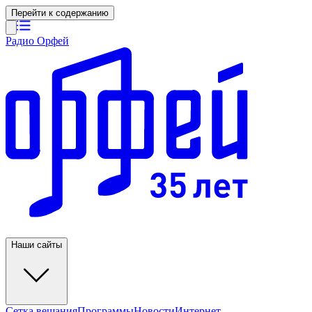
Перейти к содержанию
Радио Орфей
Наши сайты
Сетка вещания
Программы
Новости
Интернет-