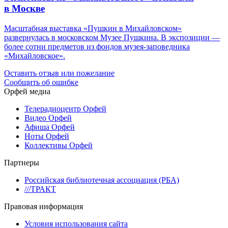
в Москве
Масштабная выставка «Пушкин в Михайловском»
развернулась в московском Музее Пушкина. В экспозиции —
более сотни предметов из фондов музея-заповедника
«Михайловское».
Оставить отзыв или пожелание
Сообщить об ошибке
Орфей медиа
Телерадиоцентр Орфей
Видео Орфей
Афиша Орфей
Ноты Орфей
Коллективы Орфей
Партнеры
Российская библиотечная ассоциация (РБА)
///ТРАКТ
Правовая информация
Условия использования сайта