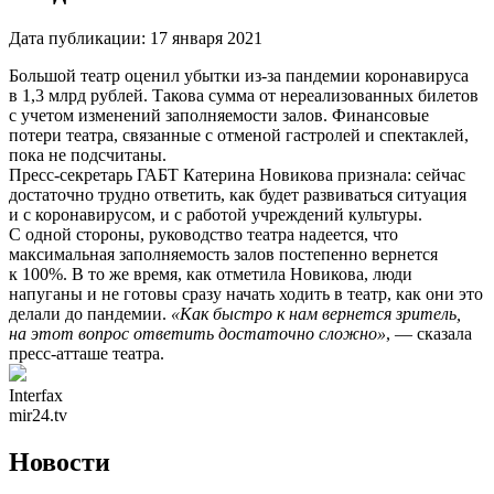
Дата публикации:
17 января 2021
Большой театр оценил убытки из-за пандемии коронавируса
в 1,3 млрд рублей. Такова сумма от нереализованных билетов
с учетом изменений заполняемости залов. Финансовые
потери театра, связанные с отменой гастролей и спектаклей,
пока не подсчитаны.
Пресс-секретарь ГАБТ Катерина Новикова признала: сейчас
достаточно трудно ответить, как будет развиваться ситуация
и с коронавирусом, и с работой учреждений культуры.
С одной стороны, руководство театра надеется, что
максимальная заполняемость залов постепенно вернется
к 100%. В то же время, как отметила Новикова, люди
напуганы и не готовы сразу начать ходить в театр, как они это
делали до пандемии.
«Как быстро к нам вернется зритель,
на этот вопрос ответить достаточно сложно»
, — сказала
пресс-атташе театра.
Interfax
mir24.tv
Новости