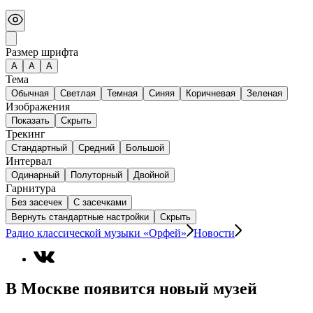
Размер шрифта
А
A
A
Тема
Обычная
Светлая
Темная
Синяя
Коричневая
Зеленая
Изображения
Показать
Скрыть
Трекинг
Стандартный
Средний
Большой
Интервал
Одинарный
Полуторный
Двойной
Гарнитура
Без засечек
С засечками
Вернуть стандартные настройки
Скрыть
Радио классической музыки «Орфей»
Новости
В Москве появится новый музей