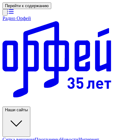
Перейти к содержанию
Радио Орфей
Наши сайты
Сетка вещания
Программы
Новости
Интернет-