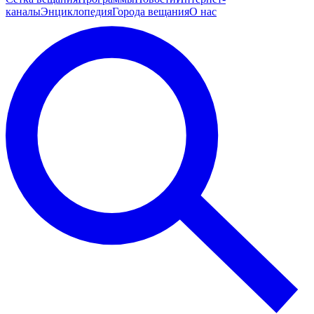
каналы
Энциклопедия
Города вещания
О нас