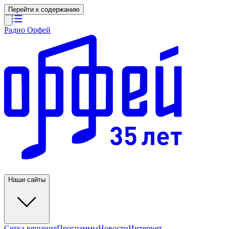
Перейти к содержанию
Радио Орфей
Наши сайты
Сетка вещания
Программы
Новости
Интернет-