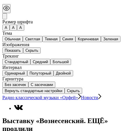
Размер шрифта
А
A
A
Тема
Обычная
Светлая
Темная
Синяя
Коричневая
Зеленая
Изображения
Показать
Скрыть
Трекинг
Стандартный
Средний
Большой
Интервал
Одинарный
Полуторный
Двойной
Гарнитура
Без засечек
С засечками
Вернуть стандартные настройки
Скрыть
Радио классической музыки «Орфей»
Новости
Выставку «Вознесенский. ЕЩЁ»
продлили