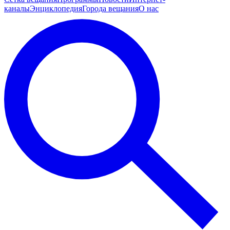
каналы
Энциклопедия
Города вещания
О нас