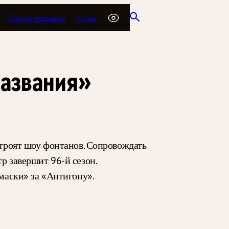
Города вещания
О нас
названия»
строят шоу фонтанов. Сопровождать
р завершит 96-й сезон.
 маски» за «Антигону».