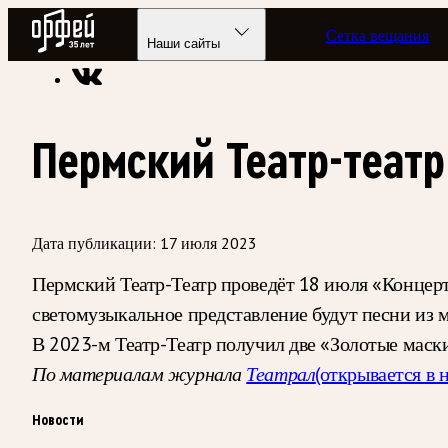
Радио Орфей
Сетка вещания
Радио классической музыки «Орфей»
Новости
Наши сайты
Пермский Театр-театр
Дата публикации:
17 июля 2023
Пермский Театр-Театр проведёт 18 июля «Концерт 
светомузыкальное представление будут песни из м
В 2023-м Театр-Театр получил две «Золотые маски
(открывается в 
По материалам журнала
Театрал
Новости