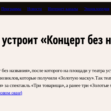
Программы
Новости
Интернет-каналы
Энциклопедия
 устроит «Концерт без 
без названия», после которого на площади у театра у
юзиклов, которые получили «Золотую маску». Так теат
» за спектакль «Три товарища», а ранее три «Золотые
новом окне)