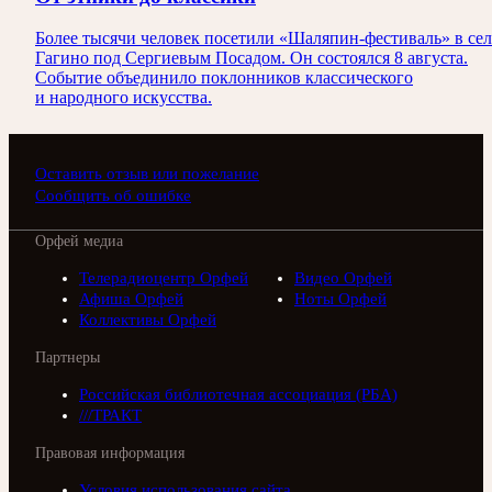
Более тысячи человек посетили «Шаляпин-фестиваль» в сел
Гагино под Сергиевым Посадом. Он состоялся 8 августа.
Событие объединило поклонников классического
и народного искусства.
Оставить отзыв или пожелание
Сообщить об ошибке
Орфей медиа
Телерадиоцентр Орфей
Видео Орфей
Афиша Орфей
Ноты Орфей
Коллективы Орфей
Партнеры
Российская библиотечная ассоциация (РБА)
///ТРАКТ
Правовая информация
Условия использования сайта