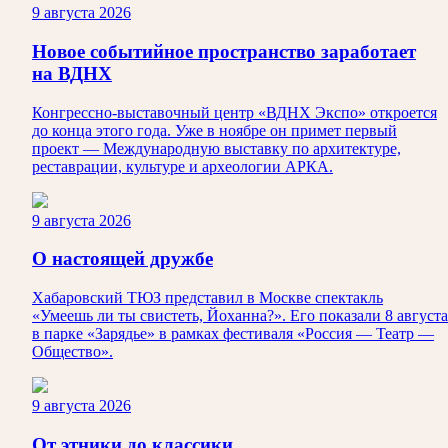
9 августа 2026
Новое событийное пространство заработает
на ВДНХ
Конгрессно-выставочный центр «ВДНХ Экспо» откроется
до конца этого года. Уже в ноябре он примет первый
проект — Международную выставку по архитектуре,
реставрации, культуре и археологии АРКА.
9 августа 2026
О настоящей дружбе
Хабаровский ТЮЗ представил в Москве спектакль
«Умеешь ли ты свистеть, Йоханна?». Его показали 8 августа
в парке «Зарядье» в рамках фестиваля «Россия — Театр —
Общество».
9 августа 2026
От этники до классики