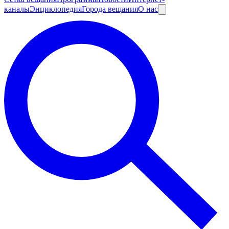
каналы
Энциклопедия
Города вещания
О нас