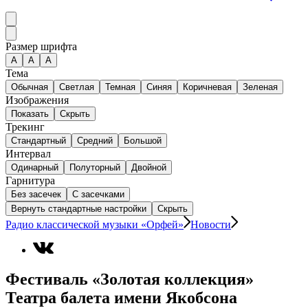
Размер шрифта
А
A
A
Тема
Обычная
Светлая
Темная
Синяя
Коричневая
Зеленая
Изображения
Показать
Скрыть
Трекинг
Стандартный
Средний
Большой
Интервал
Одинарный
Полуторный
Двойной
Гарнитура
Без засечек
С засечками
Вернуть стандартные настройки
Скрыть
Радио классической музыки «Орфей»
Новости
Фестиваль «Золотая коллекция»
Театра балета имени Якобсона