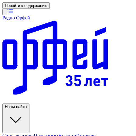
Перейти к содержанию
Радио Орфей
Наши сайты
Сетка вещания
Программы
Новости
Интернет-