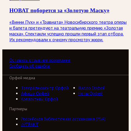
НОВАТ поборется за «Золотую Маску»
«Винни Пух» и «Травиата» Новосибирского театра оперы
и балета претендуют на театральную премию «Золотая
маска». Спектакли успешно прошли первый этап отбора.
Их рекомендовали к очному просмотру жюри.
Оставить отзыв или пожелание
Сообщить об ошибке
Орфей медиа
Телерадиоцентр Орфей
Видео Орфей
Афиша Орфей
Ноты Орфей
Коллективы Орфей
Партнеры
Российская библиотечная ассоциация (РБА)
///ТРАКТ