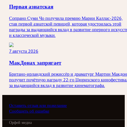
Первая азиатская
Сопрано Суми Чо получила премию Марии Каллас-2026,
став первой азиатской певицей, которая удостоилась этой
награды за выдающийся вклад в развитие оперного искусст
и классической музыки.
7 августа 2026
МакДонах запрягает
Британо-ирландский режиссёр и драматург Мартин Макдон
получит почётную награду 22-го Цюрихского кинофестива
за выдающийся вклад в развитие кинематографа.
Оставить отзыв или пожелание
Сообщить об ошибке
Орфей медиа