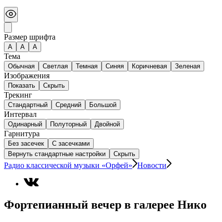
Размер шрифта
А
A
A
Тема
Обычная
Светлая
Темная
Синяя
Коричневая
Зеленая
Изображения
Показать
Скрыть
Трекинг
Стандартный
Средний
Большой
Интервал
Одинарный
Полуторный
Двойной
Гарнитура
Без засечек
С засечками
Вернуть стандартные настройки
Скрыть
Радио классической музыки «Орфей»
Новости
Фортепианный вечер в галерее Нико