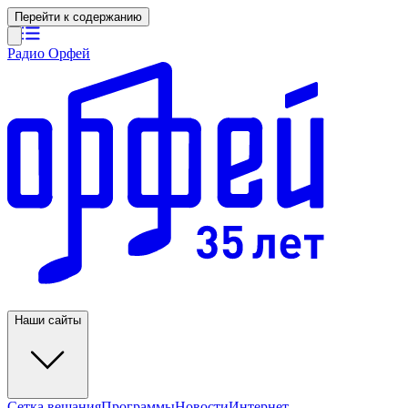
Перейти к содержанию
Радио Орфей
Наши сайты
Сетка вещания
Программы
Новости
Интернет-