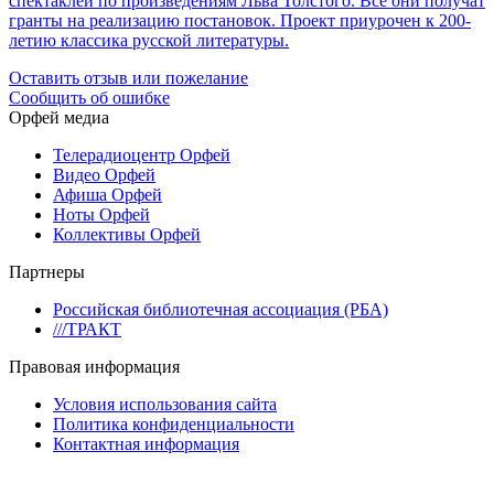
спектаклей по произведениям Льва Толстого. Все они получат
гранты на реализацию постановок. Проект приурочен к 200-
летию классика русской литературы.
Оставить отзыв или пожелание
Сообщить об ошибке
Орфей медиа
Телерадиоцентр Орфей
Видео Орфей
Афиша Орфей
Ноты Орфей
Коллективы Орфей
Партнеры
Российская библиотечная ассоциация (РБА)
///ТРАКТ
Правовая информация
Условия использования сайта
Политика конфиденциальности
Контактная информация