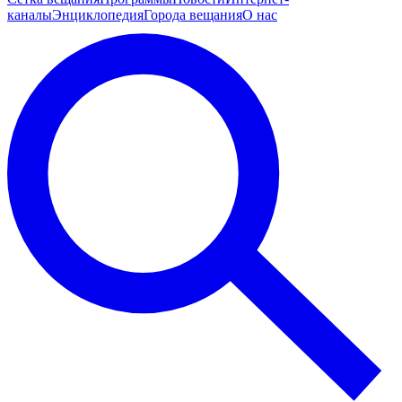
каналы
Энциклопедия
Города вещания
О нас