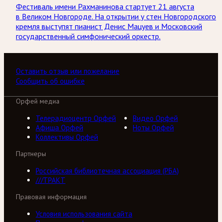
Фестиваль имени Рахманинова стартует 21 августа
в Великом Новгороде. На открытии у стен Новгородского
кремля выступят пианист Денис Мацуев и Московский
государственный симфонический оркестр.
Оставить отзыв или пожелание
Сообщить об ошибке
Орфей медиа
Телерадиоцентр Орфей
Видео Орфей
Афиша Орфей
Ноты Орфей
Коллективы Орфей
Партнеры
Российская библиотечная ассоциация (РБА)
///ТРАКТ
Правовая информация
Условия использования сайта