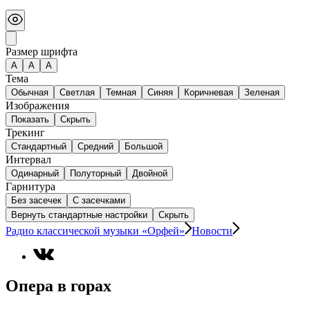
Размер шрифта
А
A
A
Тема
Обычная
Светлая
Темная
Синяя
Коричневая
Зеленая
Изображения
Показать
Скрыть
Трекинг
Стандартный
Средний
Большой
Интервал
Одинарный
Полуторный
Двойной
Гарнитура
Без засечек
С засечками
Вернуть стандартные настройки
Скрыть
Радио классической музыки «Орфей»
Новости
Опера в горах