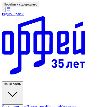
Перейти к содержанию
Радио Орфей
Наши сайты
Сетка вещания
Программы
Новости
Интернет-