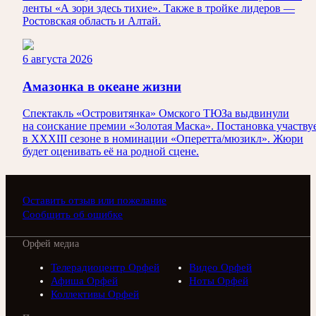
ленты «А зори здесь тихие». Также в тройке лидеров —
Ростовская область и Алтай.
6 августа 2026
Амазонка в океане жизни
Спектакль «Островитянка» Омского ТЮЗа выдвинули
на соискание премии «Золотая Маска». Постановка участву
в XXXIII сезоне в номинации «Оперетта/мюзикл». Жюри
будет оценивать её на родной сцене.
Оставить отзыв или пожелание
Сообщить об ошибке
Орфей медиа
Телерадиоцентр Орфей
Видео Орфей
Афиша Орфей
Ноты Орфей
Коллективы Орфей