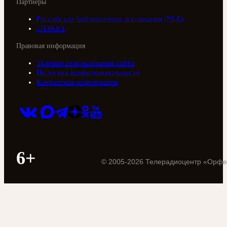
Партнеры
Российская библиотечная ассоциация (РБА)
///ТРАКТ
Правовая информация
Условия использования сайта
Политика конфиденциальности
Контактная информация
6+
©
2005
-
2026
Телерадиоцентр «Орфе