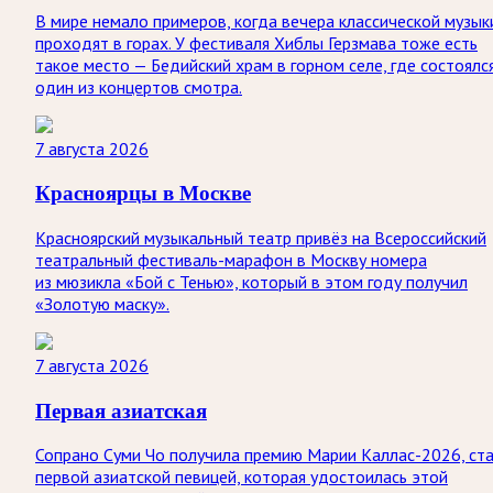
В мире немало примеров, когда вечера классической музык
проходят в горах. У фестиваля Хиблы Герзмава тоже есть
такое место — Бедийский храм в горном селе, где состоялс
один из концертов смотра.
7 августа 2026
Красноярцы в Москве
Красноярский музыкальный театр привёз на Всероссийский
театральный фестиваль-марафон в Москву номера
из мюзикла «Бой с Тенью», который в этом году получил
«Золотую маску».
7 августа 2026
Первая азиатская
Сопрано Суми Чо получила премию Марии Каллас-2026, ст
первой азиатской певицей, которая удостоилась этой