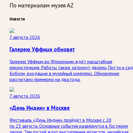
По материалам музея AZ
Новости
7 августа 2026
Галерею Уффици обновят
Галерею Уффици во Флоренции ждёт масштабная
реконструкция. Работы также затронут дворец Питти и са
Боболи, входящие в музейный комплекс. Обновление
рассчитано примерно на два года.
7 августа 2026
«День Индии» в Москве
Фестиваль «День Индии» пройдёт в Москве с 20
по 23 августа. Основные события развернутся в Гостином
дворе. Там гостей ждут выступления артистов, индийская