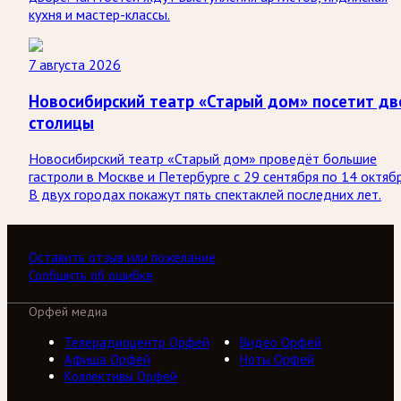
кухня и мастер-классы.
7 августа 2026
Новосибирский театр «Старый дом» посетит дв
столицы
Новосибирский театр «Старый дом» проведёт большие
гастроли в Москве и Петербурге с 29 сентября по 14 октябр
В двух городах покажут пять спектаклей последних лет.
Оставить отзыв или пожелание
Сообщить об ошибке
Орфей медиа
Телерадиоцентр Орфей
Видео Орфей
Афиша Орфей
Ноты Орфей
Коллективы Орфей