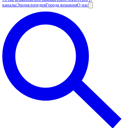
каналы
Энциклопедия
Города вещания
О нас