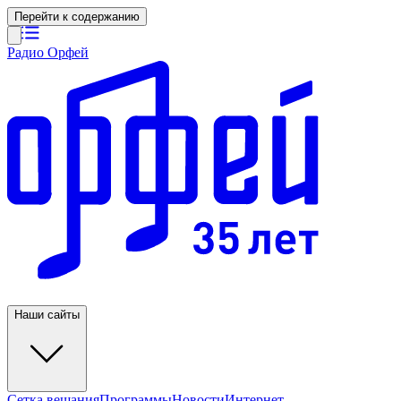
Перейти к содержанию
Радио Орфей
Наши сайты
Сетка вещания
Программы
Новости
Интернет-