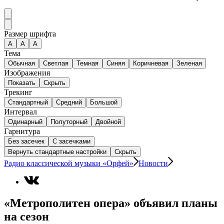
Размер шрифта
А
A
A
Тема
Обычная
Светлая
Темная
Синяя
Коричневая
Зеленая
Изображения
Показать
Скрыть
Трекинг
Стандартный
Средний
Большой
Интервал
Одинарный
Полуторный
Двойной
Гарнитура
Без засечек
С засечками
Вернуть стандартные настройки
Скрыть
Радио классической музыки «Орфей»
Новости
«Метрополитен опера» объявил планы
на сезон