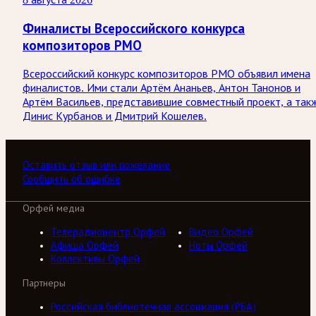
Финалисты Всероссийского конкурса
композиторов РМО
Всероссийский конкурс композиторов РМО объявил имена
финалистов. Ими стали Артём Ананьев, Антон Танонов и
Артём Васильев, представившие совместный проект, а так
Динис Курбанов и Дмитрий Кошелев.
Оставить отзыв или пожелание
Сообщить об ошибке
Орфей медиа
Телерадиоцентр Орфей
Видео Орфей
Афиша Орфей
Ноты Орфей
Коллективы Орфей
Партнеры
Российская библиотечная ассоциация (РБА)