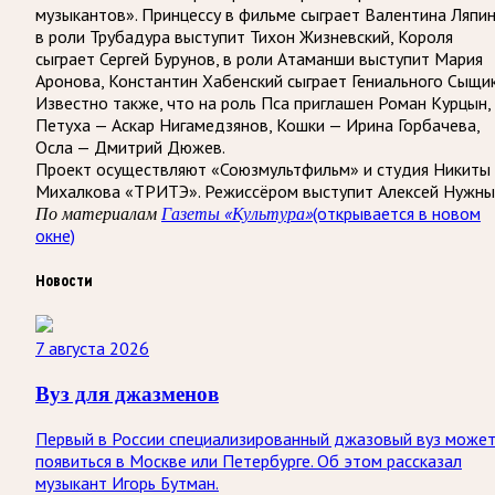
музыкантов». Принцессу в фильме сыграет Валентина Ляпин
в роли Трубадура выступит Тихон Жизневский, Короля
сыграет Сергей Бурунов, в роли Атаманши выступит Мария
Аронова, Константин Хабенский сыграет Гениального Сыщик
Известно также, что на роль Пса приглашен Роман Курцын,
Петуха — Аскар Нигамедзянов, Кошки — Ирина Горбачева,
Осла — Дмитрий Дюжев.
Проект осуществляют «Союзмультфильм» и студия Никиты
Михалкова «ТРИТЭ». Режиссёром выступит Алексей Нужны
По материалам
Газеты «Культура»
(открывается в новом
окне)
Новости
7 августа 2026
Вуз для джазменов
Первый в России специализированный джазовый вуз може
появиться в Москве или Петербурге. Об этом рассказал
музыкант Игорь Бутман.