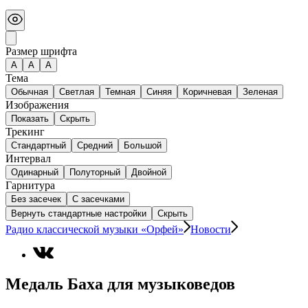
Размер шрифта
А
A
A
Тема
Обычная
Светлая
Темная
Синяя
Коричневая
Зеленая
Изображения
Показать
Скрыть
Трекинг
Стандартный
Средний
Большой
Интервал
Одинарный
Полуторный
Двойной
Гарнитура
Без засечек
С засечками
Вернуть стандартные настройки
Скрыть
Радио классической музыки «Орфей»
Новости
Медаль Баха для музыковедов