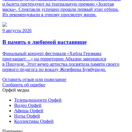
и балета претендуют на театральную премию «Золотая
маска». Спектакли успешно прошли первый этап отбора.
Их рекомендовали к очному просмотру жюри.
9 августа 2026
В память о любимой наставнице
Финальный концерт фестиваля «Хибла Герзмава
приглашает…» на территории Абхазии завершился
в Пицунде. Этот вечер артистка посвятила памяти своего
первого педагога по вокалу Жозефины Бумбуриди.
Оставить отзыв или пожелание
Сообщить об ошибке
Орфей медиа
Телерадиоцентр Орфей
Видео Орфей
Афиша Орфей
Ноты Орфей
Коллективы Орфей
Партнеры