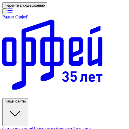
Перейти к содержанию
Радио Орфей
Наши сайты
Сетка вещания
Программы
Новости
Интернет-