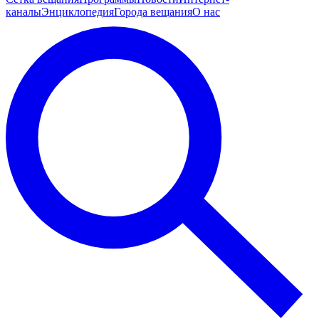
каналы
Энциклопедия
Города вещания
О нас